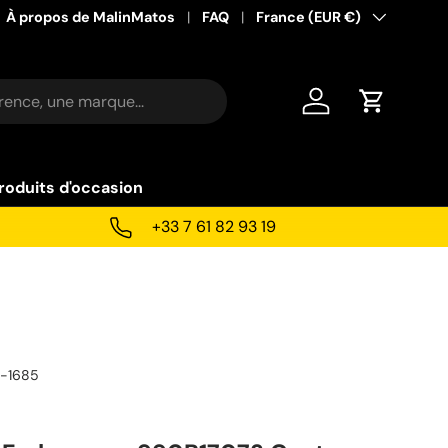
À propos de MalinMatos
FAQ
Pays
France (EUR €)
Se connecter
Panier
roduits d'occasion
+33 7 61 82 93 19
F-1685