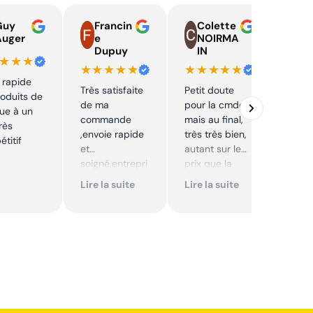
Guy
Francin
Colette
o
Auger
e
NOIRMA
Dupuy
IN
★★★
★★
★★★★★
★★★★★
 rapide
Prix 
Très satisfaite
Petit doute
oduits de
livra
de ma
pour la cmde,
ue à un
, bra
commande
mais au final,
très
qu’a
,envoie rapide
très très bien,
titif
💪👍
et
autant sur le
soigné,entrepri
prix que la
se sérieuse
qualité sur le
Lire la suite
Lire la suite
,tarif bas et
produit. Cool,
avantageux .
je
Encore merci !!
recommande.