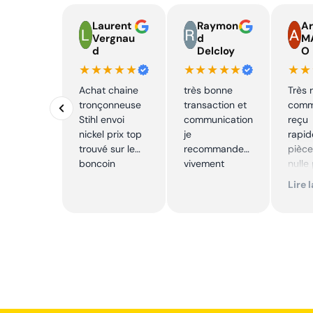
Laurent
Raymon
A
Vergnau
d
M
d
Delcloy
O
★★★★★
★★★★★
★★
Achat chaine
très bonne
Très r
tronçonneuse
transaction et
com
Stihl envoi
communication
reçu
nickel prix top
je
rapi
trouvé sur le
recommande
pièce
boncoin
vivement
nulle
ailleu
Lire 
confo
reco