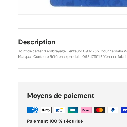
Description
Joint de carter d’embrayage Centauro 09347551 pour Yamaha WR
Marque : Centauro Référence produit : 09347551 Référence fabri
Joint de couvercle d’embrayage Matière : Papier haute qualité Co
de carter d’embrayage haute qualité conçu pour remplacer le joint
démontage du couvercle d’embrayage. Fabriqué à partir de mat
utilisant des procédés de fabrication modernes, il garantit une ét
excellente résistance aux températures et aux fluides moteur. Car
Remplacement direct aux dimensions OEM Étanchéité optimale M
Moyens de paiement
résistance Fabrication de qualité supérieure Emballage individue
Compatibilité complète : YAMAHA WR 250 F 2001 WR 250 F – 
Modèle américain 2002 WR 250 F – CG 2002 WR 250 F – 5PH 
WR 250 F – CG 2003 WR 250 F – 5UM – Modèle américain 20
WR 250 F – 5UM – Modèle américain 2005 WR 250 F – CG 20
Paiement 100 % sécurisé
Modèle américain 2006 WR 250 F – CG 2006 WR 250 F – 5UM 
WR 250 F – CG 2007 WR 250 F – 5UM – Modèle américain 20