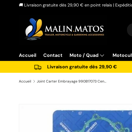
🚚 Livraison gratuite dès 29,90 € en point relais | Expédi
Aller au contenu
Re
Ty
Accueil
Contact
Moto / Quad
Motocul
Livraison gratuite dès 29,90 €
Accueil
Joint Carter Embrayage 990B17073 Centauro WR250F YZ250F
Passer aux informations produits