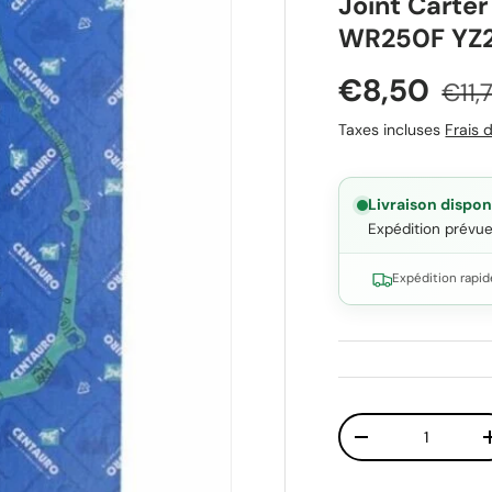
Joint Carte
WR250F YZ
Prix soldé
Prix
€8,50
€11,
Taxes incluses
Frais d
Livraison dispon
Expédition prévu
Expédition rapid
Qté
Diminuer la quant