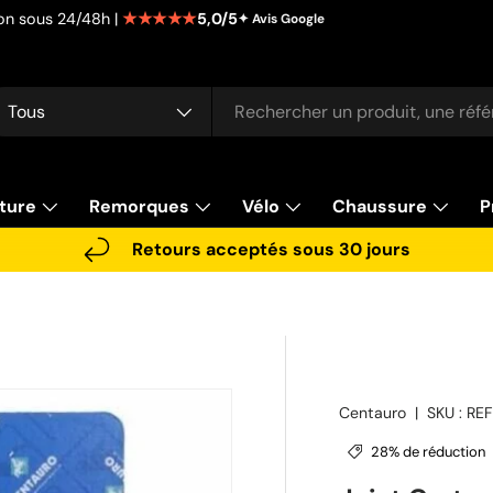
★★★★★
5,0/5
tion sous 24/48h |
✦ Avis Google
cherche
pe de produit
Tous
ture
Remorques
Vélo
Chaussure
P
Retours acceptés sous 30 jours
Centauro
|
SKU :
RE
28% de réduction