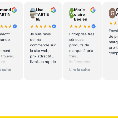
rmand
Lise
Marie
ARTIN
TARTIE
claire
RE
Beelen
★★
★★★
★★★★★
★★★★★
Envoi
éactif,
Je suis ravie
Entreprise très
de pr
mande
de ma
sérieuse,
marq
commande sur
produits de
prix 
dement,
le site web,
marque à prix
compé
 trouver
prix attractif et
très
 part
livraison rapide
intéressants.
rs et
Excellent suivi !
la suite
Lire la suite
rme. Je
Je
mmande
recommande !