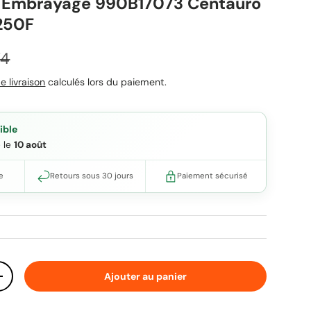
r Embrayage 990B17073 Centauro
250F
 habituel
74
e livraison
calculés lors du paiement.
ible
e le
10 août
e
Retours sous 30 jours
Paiement sécurisé
Ajouter au panier
ité
Augmenter la quantité