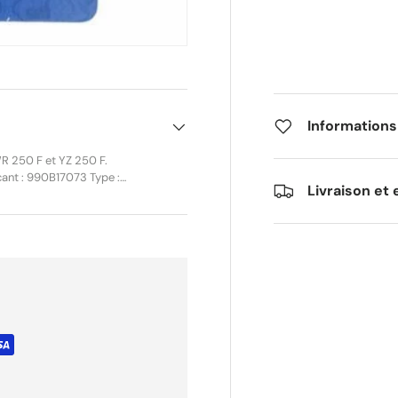
Informations
 250 F et YZ 250 F.
cant : 990B17073 Type :
Livraison et 
nditionnement : Unité Joint
 d’origine lors d’un
ières premières premium et
anchéité parfaite et une
actéristiques :
atériau papier haute
l avec support carton
CG 2001 WR 250 F – 5PH –
– Modèle américain 2003
04 WR 250 F – CG 2004
05 WR 250 F – 5UM –
– Modèle américain 2007
08 WR 250 F – CG 2008