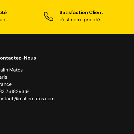
pté
Satisfaction Client
urs
c'est notre priorité
ontactez-Nous
alin Matos
aris
rance
33 761829319
ontact@malinmatos.com