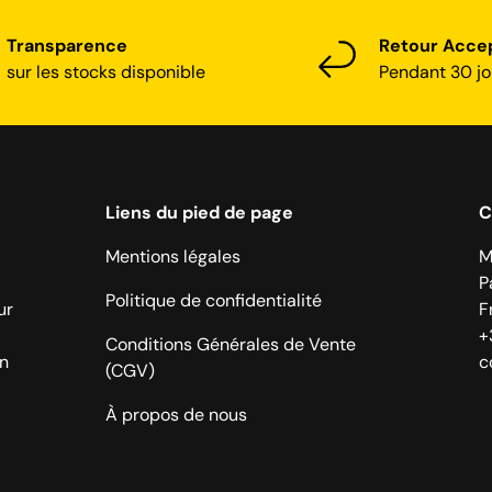
Transparence
Retour Acce
sur les stocks disponible
Pendant 30 jo
Liens du pied de page
C
Mentions légales
M
P
Politique de confidentialité
ur
F
+
Conditions Générales de Vente
on
c
(CGV)
À propos de nous