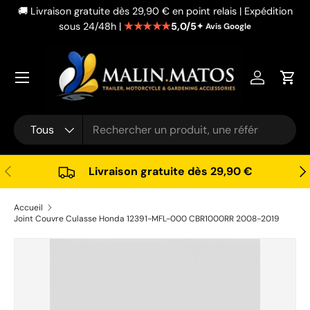
🚚 Livraison gratuite dès 29,90 € en point relais | Expédition
Aller au contenu
★★★★★
5,0/5
sous 24/48h |
✦ Avis Google
Se connec
Pani
Recherche
Type de produit
Tous
Précédent
Sui
Livraison gratuite dès 29,90 €
Accueil
Joint Couvre Culasse Honda 12391-MFL-000 CBR1000RR 2008-2019
Passer aux informations produits