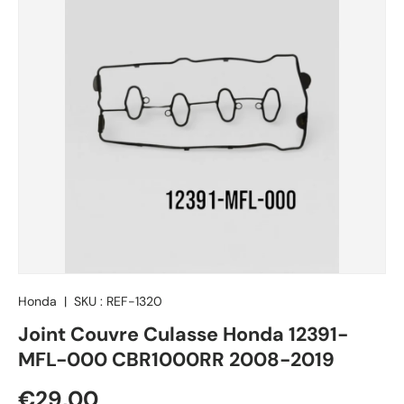
Honda
|
SKU :
REF-1320
Joint Couvre Culasse Honda 12391-
MFL-000 CBR1000RR 2008-2019
Prix habituel
€29,00