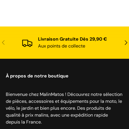
Livraison Gratuite Dès 29,90 €
Précédent
Sui
Aux points de collecte
À propos de notre boutique
Bienvenue chez MalinMatos ! Découvrez notre sélection
de pièces, accessoires et équipements pour la moto, le
vélo, le jardin et bien plus encore. Des produits de
qualité à prix malins, avec une expédition rapide
depuis la France.