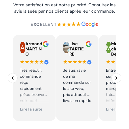
Votre satisfaction est notre priorité. Consultez les
avis laissés par nos clients après leur commande.
★★★★★
EXCELLENT
Armand
Lise
Marie
MARTIN
TARTIE
claire
O
RE
Beelen
★★★★★
★★★★★
★★★★
Très réactif,
Je suis ravie
Entreprise t
commande
de ma
sérieuse,
reçu
commande sur
produits de
rapidement,
le site web,
marque à pr
pièce trouver
prix attractif et
très
nulle part
livraison rapide
intéressants
ailleurs et
Excellent sui
Lire la suite
Lire la suite
conforme. Je
Je
recommande
recommande