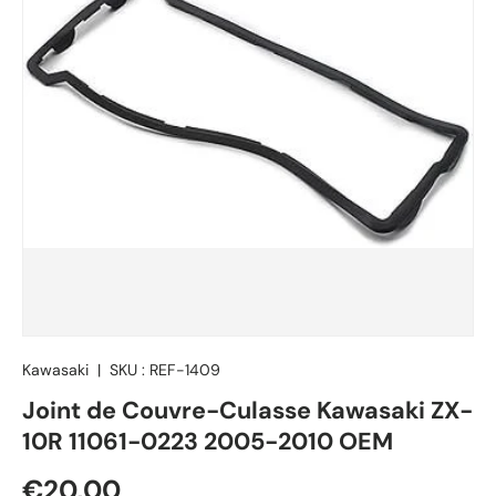
Kawasaki
|
SKU :
REF-1409
Joint de Couvre-Culasse Kawasaki ZX-
10R 11061-0223 2005-2010 OEM
Prix habituel
€20,00