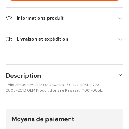
Informations produit
Livraison et expédition
Description
Joint de Couvre-Culasse Kawasaki ZX-10R 11061-0223
2005-2010 OEM Produit d’origine Kawasaki 11061-0051
11061-0210 Caractéristiques techniques Référence actuelle
11061-0223 Anciennes références remplacées 11061-0051,
11061-0210 Marque Kawasaki Catégorie Pièces moteur /
Couvercle moteur Désignation Joint de couvre-culasse État
Neuf Compatibilités Kawasaki ZX-10R Ninja ZX1000-C2H –
Moyens de paiement
1000 cm³ – 2005 Châssis à partir de
JKAZXT00CCA020001 Kawasaki ZX-10R Ninja ZX1000D6F –