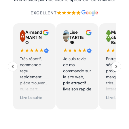
★★★★★
EXCELLENT
Armand
Lise
Marie
MARTIN
TARTIE
claire
O
RE
Beelen
★★★★★
★★★★★
★★★★
Très réactif,
Je suis ravie
Entreprise t
commande
de ma
sérieuse,
reçu
commande sur
produits de
rapidement,
le site web,
marque à pr
pièce trouver
prix attractif et
très
nulle part
livraison rapide
intéressants
ailleurs et
Excellent sui
Lire la suite
Lire la suite
conforme. Je
Je
recommande
recommande