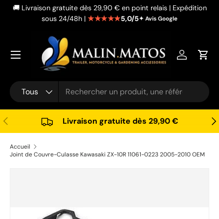
🚚 Livraison gratuite dès 29,90 € en point relais | Expédition
Aller au contenu
★★★★★
5,0/5
sous 24/48h |
✦ Avis Google
Se connec
Pani
Recherche
Type de produit
Tous
Précédent
Sui
Livraison gratuite dès 29,90 €
Accueil
Joint de Couvre-Culasse Kawasaki ZX-10R 11061-0223 2005-2010 OEM
Passer aux informations produits