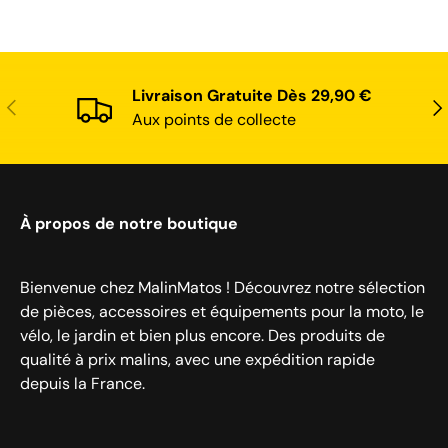
Livraison Gratuite Dès 29,90 €
Précédent
Sui
Aux points de collecte
À propos de notre boutique
Bienvenue chez MalinMatos ! Découvrez notre sélection
de pièces, accessoires et équipements pour la moto, le
vélo, le jardin et bien plus encore. Des produits de
qualité à prix malins, avec une expédition rapide
depuis la France.