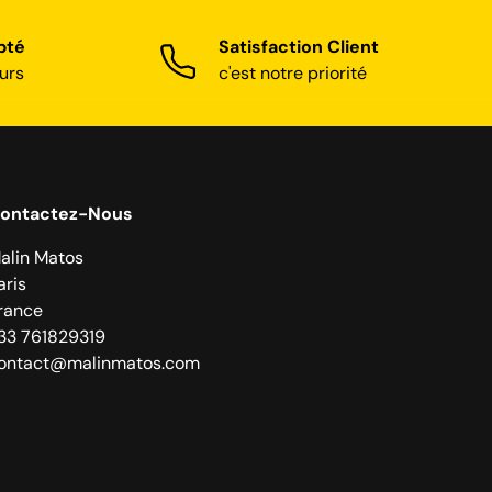
pté
Satisfaction Client
urs
c'est notre priorité
ontactez-Nous
alin Matos
aris
rance
33 761829319
ontact@malinmatos.com