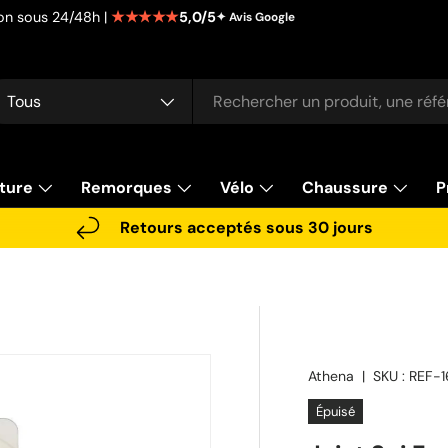
★★★★★
5,0/5
tion sous 24/48h |
✦ Avis Google
cherche
pe de produit
Tous
ture
Remorques
Vélo
Chaussure
P
Retours acceptés sous 30 jours
Athena
|
SKU :
REF-
Épuisé