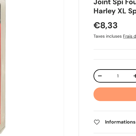
Joint Spi 
Harley XL S
Prix habit
€8,33
Taxes incluses
Frais d
Qté
Diminuer la quant
Informations