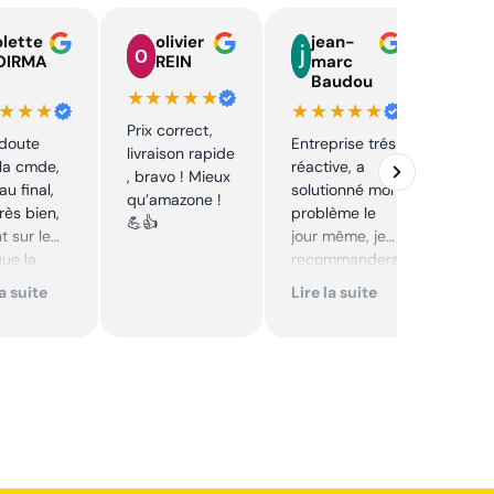
lette
olivier
jean-
n
OIRMA
REIN
marc
l
Baudou
d
★★★★★
★★★
★★★★★
★★
Prix correct,
 doute
Entreprise trés
Acha
livraison rapide
la cmde,
réactive, a
chaî
, bravo ! Mieux
au final,
solutionné mon
Stihl
qu’amazone !
très bien,
problème le
rapid
💪👍
t sur le
jour même, je
parfa
que la
recommandera
s de 
té sur le
i. Articles bien
prix 
la suite
Lire la suite
Lire 
it. Cool,
emballés et
corre
délais
reco
mmande.
respectés.