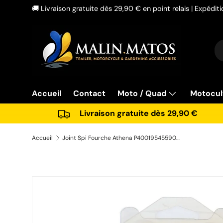
🚚 Livraison gratuite dès 29,90 € en point relais | Expédi
Aller au contenu
Re
Ty
Accueil
Contact
Moto / Quad
Motocul
Livraison gratuite dès 29,90 €
Accueil
Joint Spi Fourche Athena P400195455900 Harley XL Sportster
Passer aux informations produits