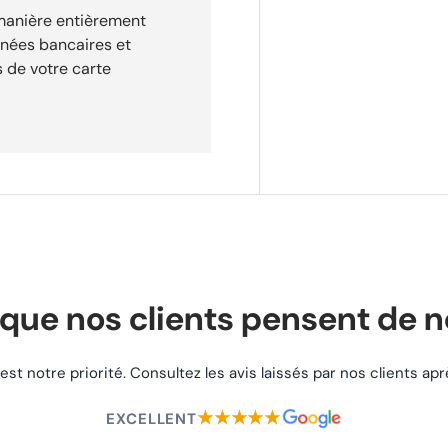
 manière entièrement
allage d'origine.
nnées bancaires et
 de livraison inclus dès la
 de votre carte
ccompagner à chaque étape.
ceptés 30 jours Paiement sécurisé
que nos clients pensent de 
 est notre priorité. Consultez les avis laissés par nos clients a
★★★★★
EXCELLENT