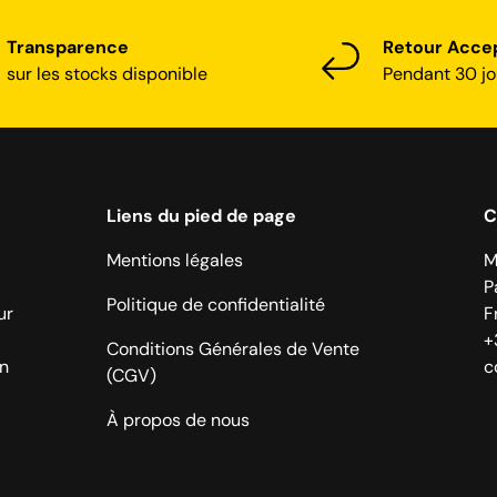
Transparence
Retour Acce
sur les stocks disponible
Pendant 30 jo
Liens du pied de page
C
Mentions légales
M
P
Politique de confidentialité
ur
F
+
Conditions Générales de Vente
on
c
(CGV)
À propos de nous