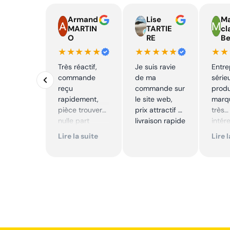
Armand
Lise
Ma
MARTIN
TARTIE
cl
O
RE
Be
★★★★★
★★★★★
★★
Très réactif,
Je suis ravie
Entre
commande
de ma
série
reçu
commande sur
produ
rapidement,
le site web,
marqu
pièce trouver
prix attractif et
très
nulle part
livraison rapide
intér
ailleurs et
Excell
Lire la suite
Lire 
conforme. Je
Je
recommande
reco