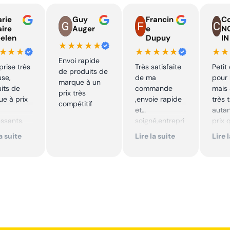
rie
Guy
Francin
Co
aire
Auger
e
N
elen
Dupuy
IN
★★★★★
★★★
★★★★★
★★
Envoi rapide
prise très
Très satisfaite
Petit
de produits de
use,
de ma
pour 
marque à un
its de
commande
mais 
prix très
e à prix
,envoie rapide
très 
compétitif
et
autan
essants.
soigné,entrepri
prix 
ent suivi !
se sérieuse
quali
la suite
Lire la suite
Lire 
,tarif bas et
produ
mmande !
avantageux .
je
Encore merci !!
reco