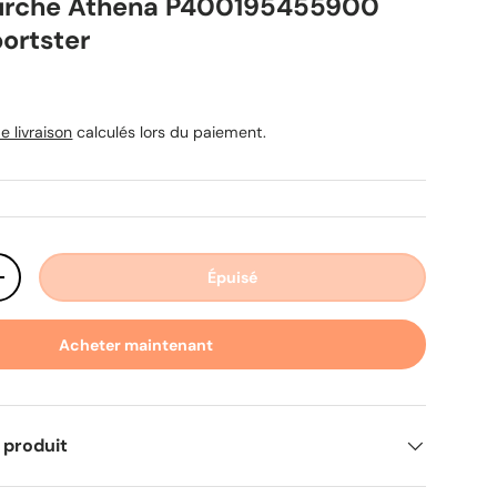
Fourche Athena P400195455900
portster
uel
e livraison
calculés lors du paiement.
Épuisé
ité
Augmenter la quantité
Acheter maintenant
 produit