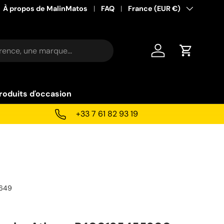
À propos de MalinMatos
FAQ
Pays
France (EUR €)
Se connecter
Panier
roduits d'occasion
+33 7 61 82 93 19
1649