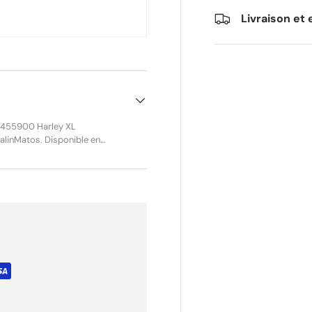
Livraison et 
95455900 Harley XL
avidson XL Sportster et
e garantissant fiabilité et
acement direct