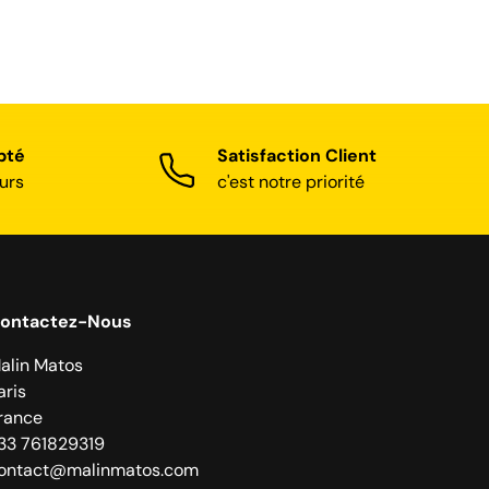
pté
Satisfaction Client
urs
c'est notre priorité
ontactez-Nous
alin Matos
aris
rance
33 761829319
ontact@malinmatos.com