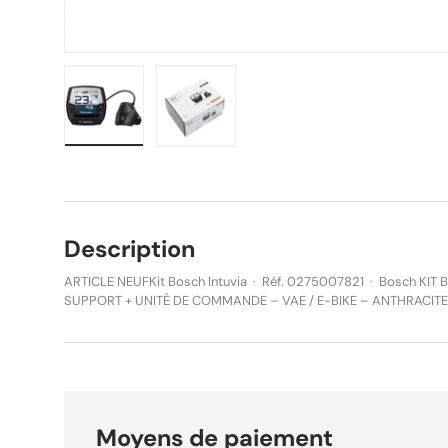
Charger l’image 1 dans la vue de galerie
Charger l’image 2 dans la vue de g
Description
ARTICLE NEUFKit Bosch Intuvia · Réf. 0275007821 · Bosch KIT BOSCH INTUVIA – ÉCRAN +
SUPPORT + UNITÉ DE COMMANDE – VAE / E-BIKE – ANTHRACITE – NEUF Réf. f
0275007821 | EAN : 4047025522359 | Marque : Bosch Kit complet Bosch Intuvia
anthracite — écran + support + unité de commande, neuf en boîte 
5 modes, compatible eShift et DualBattery. Poids : 150g. Le Bosch Intuvia est l'ordinateur de
bord de référence pour les VAE Bosch. Son écran parfaitement lis
de luminosité, son unité de commande séparée et ses 5 modes d
solution complète et intuitive. La recommandation de changemen
Moyens de paiement
automatiquement l'utilisation de la batterie pour maximiser l'autonomie. Pratique : 