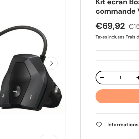
Kit écran Bo
commande V
Prix soldé
Pri
€69,92
€1
Taxes incluses
Frais d
Suivant
Qté
Diminuer la quant
Informations