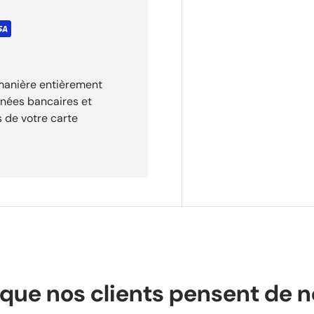
rd. Recharge de
e à la poussée activable en
 manière entièrement
nnées bancaires et
 de votre carte
lidation de votre
✦ Expédition
risé
que nos clients pensent de 