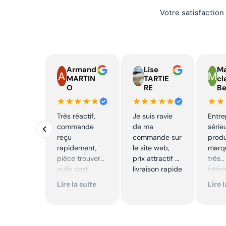
Votre satisfaction
Armand
Lise
Ma
MARTIN
TARTIE
cl
O
RE
Be
★★★★★
★★★★★
★★
Très réactif,
Je suis ravie
Entre
commande
de ma
série
reçu
commande sur
produ
rapidement,
le site web,
marqu
pièce trouver
prix attractif et
très
nulle part
livraison rapide
intér
ailleurs et
Excell
Lire la suite
Lire 
conforme. Je
Je
recommande
reco