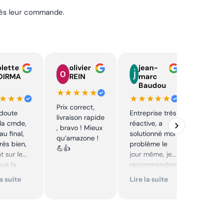
près leur commande.
lette
olivier
jean-
n
OIRMA
REIN
marc
l
Baudou
d
★★★★★
★★★
★★★★★
★★
Prix correct,
 doute
Entreprise trés
Acha
livraison rapide
la cmde,
réactive, a
chaî
, bravo ! Mieux
au final,
solutionné mon
Stihl
qu’amazone !
très bien,
problème le
rapid
💪👍
t sur le
jour même, je
parfa
que la
recommandera
s de 
té sur le
i. Articles bien
prix 
la suite
Lire la suite
Lire 
it. Cool,
emballés et
corre
délais
reco
mmande.
respectés.