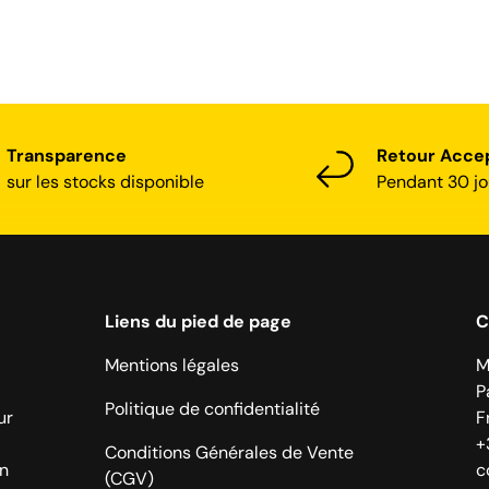
Transparence
Retour Acce
sur les stocks disponible
Pendant 30 jo
Liens du pied de page
C
Mentions légales
M
P
Politique de confidentialité
ur
F
+
Conditions Générales de Vente
on
c
(CGV)