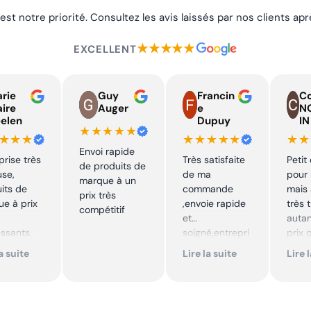
 est notre priorité. Consultez les avis laissés par nos clients a
★★★★★
EXCELLENT
rie
Guy
Francin
Co
aire
Auger
e
N
elen
Dupuy
IN
★★★★★
★★★
★★★★★
★★
Envoi rapide
prise très
Très satisfaite
Petit
de produits de
use,
de ma
pour 
marque à un
its de
commande
mais 
prix très
e à prix
,envoie rapide
très 
compétitif
et
autan
essants.
soigné,entrepri
prix 
ent suivi !
se sérieuse
quali
la suite
Lire la suite
Lire 
,tarif bas et
produ
mmande !
avantageux .
je
Encore merci !!
reco