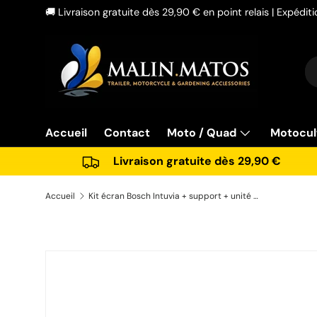
🚚 Livraison gratuite dès 29,90 € en point relais | Expédi
Aller au contenu
Re
Ty
Accueil
Contact
Moto / Quad
Motocul
Livraison gratuite dès 29,90 €
Accueil
Kit écran Bosch Intuvia + support + unité de commande VAE E-Bike anthracite Neuf
Passer aux informations produits