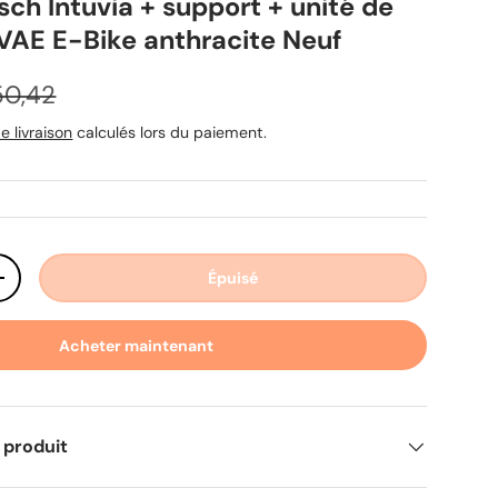
sch Intuvia + support + unité de
AE E-Bike anthracite Neuf
x habituel
50,42
e livraison
calculés lors du paiement.
Épuisé
ité
Augmenter la quantité
Acheter maintenant
 produit