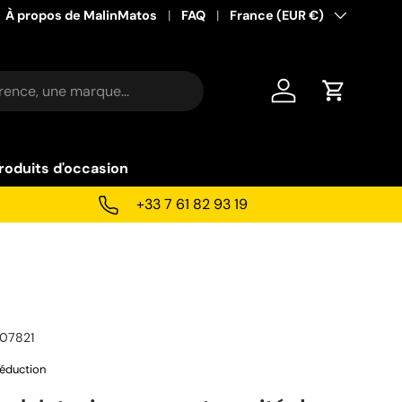
À propos de MalinMatos
FAQ
Pays
France (EUR €)
Se connecter
Panier
roduits d'occasion
+33 7 61 82 93 19
07821
éduction