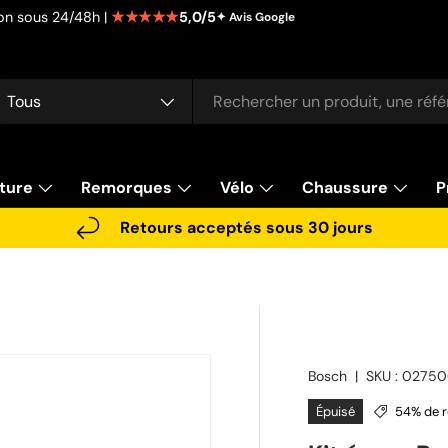
★★★★★
5,0/5
tion sous 24/48h |
✦ Avis Google
cherche
pe de produit
Tous
ture
Remorques
Vélo
Chaussure
P
Retours acceptés sous 30 jours
Bosch
|
SKU :
02750
Épuisé
54% de r