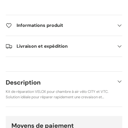
Informations produit
Livraison et expédition
Description
Kit de réparation VELOX pour chambre à air vélo CITY et VTC.
Solution idéale pour réparer rapidement une crevaison et
prolonger la durée de vie de votre chambre à air. Compact et
pratique, ce kit contient tous les éléments indispensables
pour une réparation efficace, que ce soit à domicile ou lors
de vos déplacements. Référence produit : P2R-26922
Contenu du kit 1 patch rond 15 mm 1 patch rond 25 mm 2
Moyens de paiement