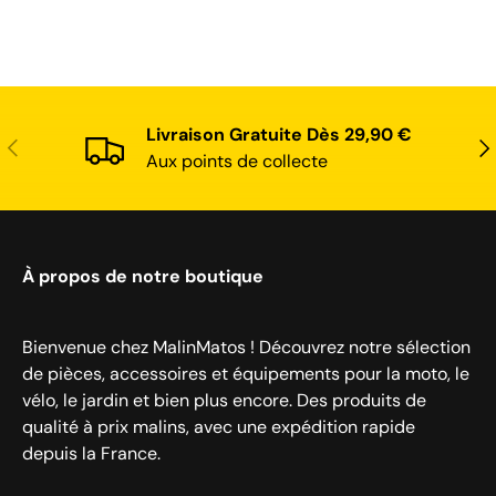
Livraison Gratuite Dès 29,90 €
Précédent
Sui
Aux points de collecte
À propos de notre boutique
Bienvenue chez MalinMatos ! Découvrez notre sélection
de pièces, accessoires et équipements pour la moto, le
vélo, le jardin et bien plus encore. Des produits de
qualité à prix malins, avec une expédition rapide
depuis la France.