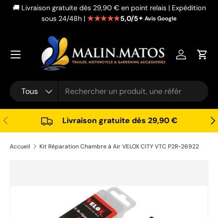
🚚 Livraison gratuite dès 29,90 € en point relais | Expédition
Aller au contenu
★★★★★
5,0/5
sous 24/48h |
✦ Avis Google
Se connec
Pani
Recherche
Type de produit
Tous
Précédent
Sui
Livraison gratuite dès 29,90 €
Accueil
Kit Réparation Chambre à Air VELOX CITY VTC P2R-26922
Passer aux informations produits