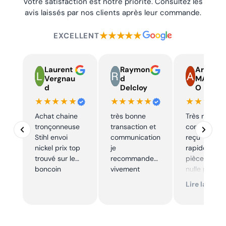
Votre satisfaction est notre priorité. Consultez les
avis laissés par nos clients après leur commande.
★★★★★
EXCELLENT
Laurent
Raymon
Armand
Vergnau
d
MARTIN
d
Delcloy
O
★★★★★
★★★★★
★★★★
Achat chaine
très bonne
Très réactif,
tronçonneuse
transaction et
commande
Stihl envoi
communication
reçu
nickel prix top
je
rapidement,
trouvé sur le
recommande
pièce trouve
boncoin
vivement
nulle part
ailleurs et
Lire la suite
conforme. J
recommand