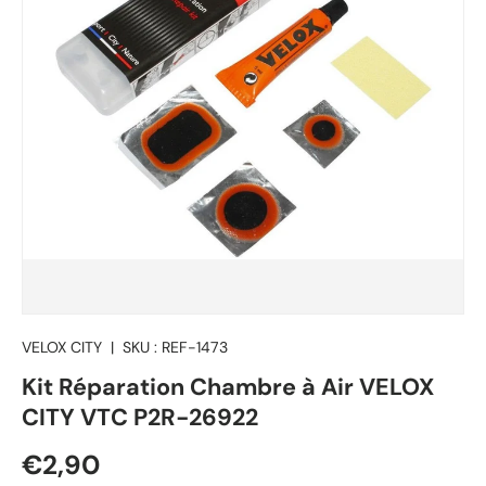
VELOX CITY
|
SKU :
REF-1473
Kit Réparation Chambre à Air VELOX
CITY VTC P2R-26922
Prix habituel
€2,90