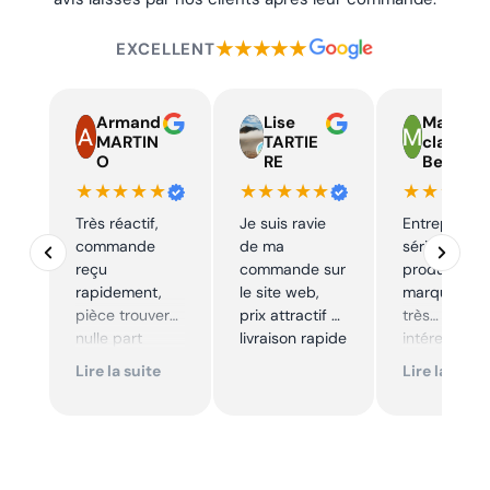
★★★★★
EXCELLENT
Armand
Lise
Marie
MARTIN
TARTIE
claire
O
RE
Beelen
★★★★★
★★★★★
★★★★
Très réactif,
Je suis ravie
Entreprise t
commande
de ma
sérieuse,
reçu
commande sur
produits de
rapidement,
le site web,
marque à pr
pièce trouver
prix attractif et
très
nulle part
livraison rapide
intéressants
ailleurs et
Excellent sui
Lire la suite
Lire la suite
conforme. Je
Je
recommande
recommande