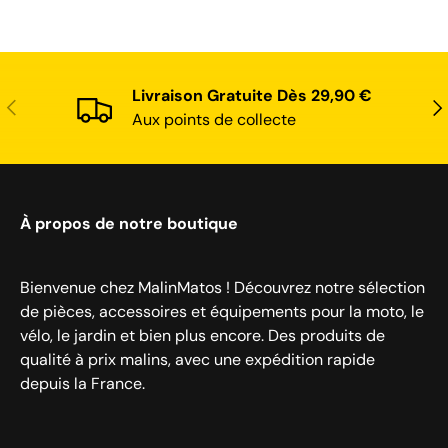
Livraison Gratuite Dès 29,90 €
Précédent
Sui
Aux points de collecte
À propos de notre boutique
Bienvenue chez MalinMatos ! Découvrez notre sélection
de pièces, accessoires et équipements pour la moto, le
vélo, le jardin et bien plus encore. Des produits de
qualité à prix malins, avec une expédition rapide
depuis la France.