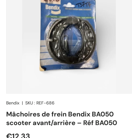
Bendix
|
SKU :
REF-686
Mâchoires de frein Bendix BA050
scooter avant/arrière – Réf BA050
Prix habituel
€12,33