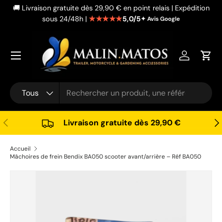
🚚 Livraison gratuite dès 29,90 € en point relais | Expédition
Aller au contenu
★★★★★
5,0/5
sous 24/48h |
✦ Avis Google
Se connec
Pani
Recherche
Type de produit
Tous
Précédent
Sui
Livraison gratuite dès 29,90 €
Accueil
Mâchoires de frein Bendix BA050 scooter avant/arrière – Réf BA050
Passer aux informations produits