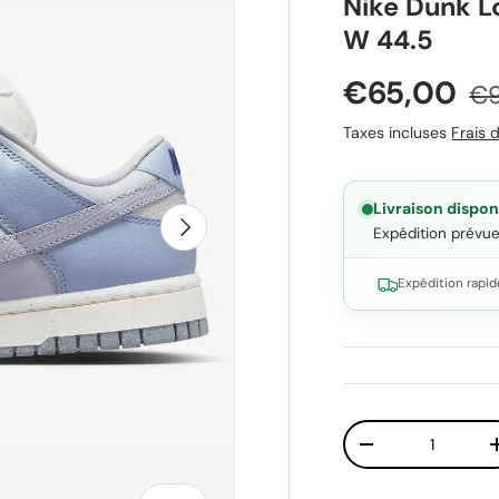
Nike Dunk L
W 44.5
Prix soldé
Pr
€65,00
€9
Taxes incluses
Frais d
Livraison dispon
Suivant
Expédition prévu
Expédition rapid
Qté
Diminuer la quant