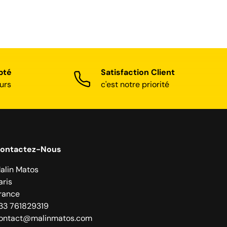
pté
Satisfaction Client
urs
c'est notre priorité
ontactez-Nous
alin Matos
aris
rance
33 761829319
ontact@malinmatos.com