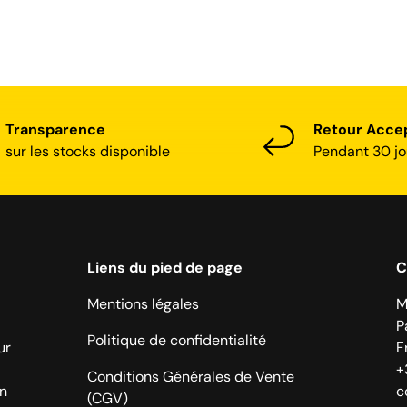
Transparence
Retour Acce
sur les stocks disponible
Pendant 30 jo
Liens du pied de page
C
Mentions légales
M
P
Politique de confidentialité
ur
F
+
Conditions Générales de Vente
on
c
(CGV)