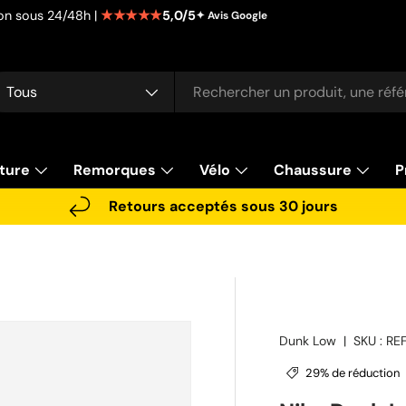
★★★★★
5,0/5
tion sous 24/48h |
✦ Avis Google
cherche
pe de produit
Tous
ture
Remorques
Vélo
Chaussure
P
Retours acceptés sous 30 jours
Dunk Low
|
SKU :
RE
29% de réduction