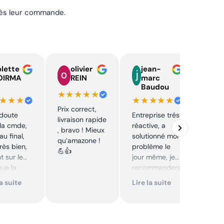
près leur commande.
lette
olivier
jean-
n
OIRMA
REIN
marc
l
Baudou
d
★★★★★
★★★
★★★★★
★★
Prix correct,
 doute
Entreprise trés
Acha
livraison rapide
la cmde,
réactive, a
chaî
, bravo ! Mieux
au final,
solutionné mon
Stihl
qu’amazone !
très bien,
problème le
rapid
💪👍
t sur le
jour même, je
parfa
que la
recommandera
s de 
té sur le
i. Articles bien
prix 
la suite
Lire la suite
Lire 
it. Cool,
emballés et
corre
délais
reco
mmande.
respectés.