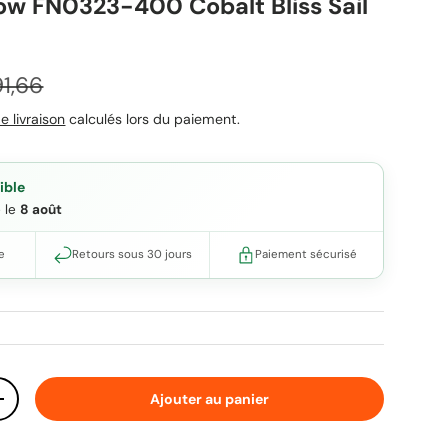
ow FN0323-400 Cobalt Bliss Sail
ix habituel
1,66
e livraison
calculés lors du paiement.
ible
e le
8 août
e
Retours sous 30 jours
Paiement sécurisé
Ajouter au panier
ité
Augmenter la quantité