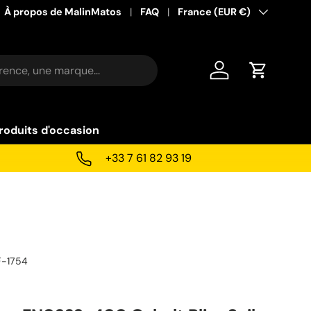
À propos de MalinMatos
FAQ
Pays
France (EUR €)
Se connecter
Panier
roduits d'occasion
+33 7 61 82 93 19
F-1754