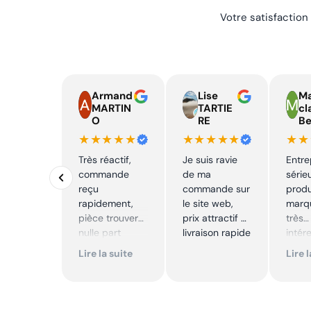
Votre satisfaction
Armand
Lise
Ma
MARTIN
TARTIE
cl
O
RE
Be
★★★★★
★★★★★
★★
Très réactif,
Je suis ravie
Entre
commande
de ma
série
reçu
commande sur
produ
rapidement,
le site web,
marqu
pièce trouver
prix attractif et
très
nulle part
livraison rapide
intér
ailleurs et
Excell
Lire la suite
Lire 
conforme. Je
Je
recommande
reco