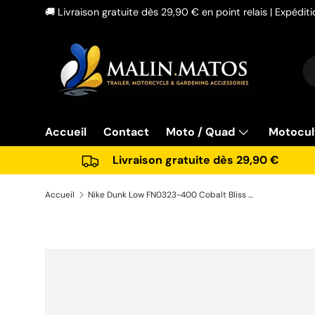
🚚 Livraison gratuite dès 29,90 € en point relais | Expédi
Aller au contenu
Re
Ty
Accueil
Contact
Moto / Quad
Motocul
Livraison gratuite dès 29,90 €
Accueil
Nike Dunk Low FN0323-400 Cobalt Bliss Sail W 44.5
Passer aux informations produits