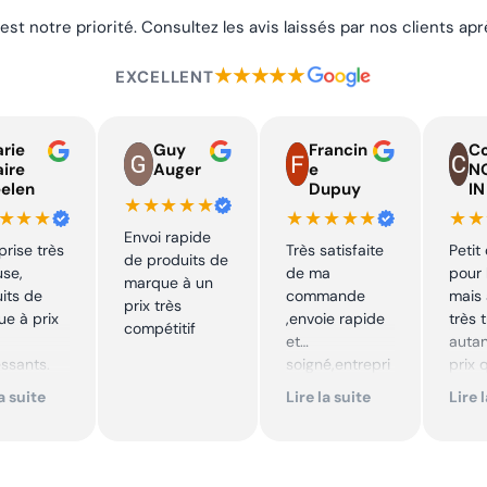
 est notre priorité. Consultez les avis laissés par nos clients a
★★★★★
EXCELLENT
rie
Guy
Francin
Co
aire
Auger
e
N
elen
Dupuy
IN
★★★★★
★★★
★★★★★
★★
Envoi rapide
prise très
Très satisfaite
Petit
de produits de
use,
de ma
pour 
marque à un
its de
commande
mais 
prix très
e à prix
,envoie rapide
très 
compétitif
et
autan
essants.
soigné,entrepri
prix 
ent suivi !
se sérieuse
quali
la suite
Lire la suite
Lire 
,tarif bas et
produ
mmande !
avantageux .
je
Encore merci !!
reco