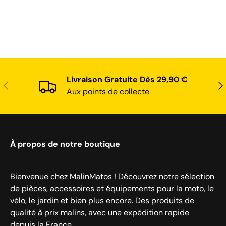
Livraison Gratuite Dès 29,90 €
Précédent
Sui
Aux points de collecte
À propos de notre boutique
Bienvenue chez MalinMatos ! Découvrez notre sélection
de pièces, accessoires et équipements pour la moto, le
vélo, le jardin et bien plus encore. Des produits de
qualité à prix malins, avec une expédition rapide
depuis la France.