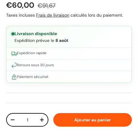
Prix soldé
Prix habituel
€60,00
€91,67
Taxes incluses
Frais de livraison
calculés lors du paiement.
Livraison disponible
Expédition prévue le
8 août
Expédition rapide
Retours sous 30 jours
Paiement sécurisé
Qté
Ajouter au panier
Diminuer la quantité
Augmenter la quantité