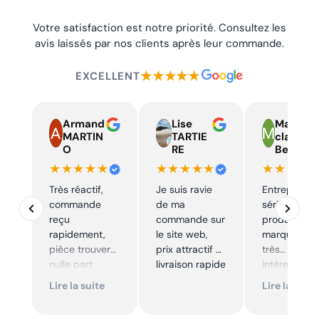
Votre satisfaction est notre priorité. Consultez les
avis laissés par nos clients après leur commande.
★★★★★
EXCELLENT
Armand
Lise
Marie
MARTIN
TARTIE
claire
O
RE
Beelen
★★★★★
★★★★★
★★★★
Très réactif,
Je suis ravie
Entreprise t
commande
de ma
sérieuse,
reçu
commande sur
produits de
rapidement,
le site web,
marque à pr
pièce trouver
prix attractif et
très
nulle part
livraison rapide
intéressants
ailleurs et
Excellent sui
Lire la suite
Lire la suite
conforme. Je
Je
recommande
recommande