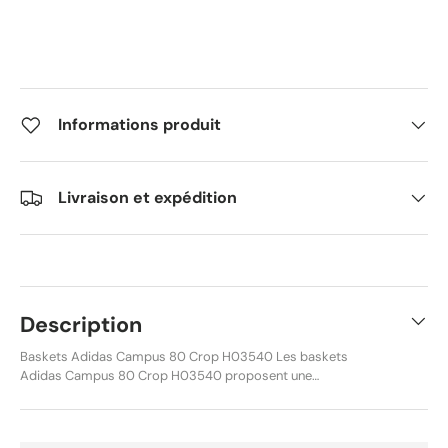
Informations produit
Livraison et expédition
Description
Baskets Adidas Campus 80 Crop H03540 Les baskets
Adidas Campus 80 Crop H03540 proposent une
interprétation lifestyle de la ligne Campus dans la collection
Adidas Originals. Leur esthétique rétro et leur coloris
Custom / White / Black en font une paire polyvalente pour