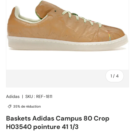
de
1
/
4
Adidas
|
SKU :
REF-1811
35% de réduction
Baskets Adidas Campus 80 Crop
H03540 pointure 41 1/3