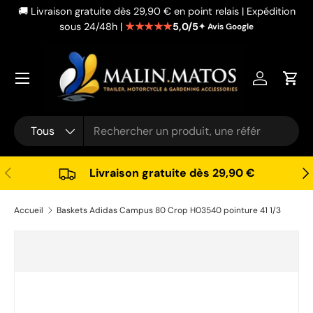
🚚 Livraison gratuite dès 29,90 € en point relais | Expédition
Aller au contenu
★★★★★
5,0/5
sous 24/48h |
✦ Avis Google
Se connec
Pani
Recherche
Type de produit
Tous
Précédent
Sui
Livraison gratuite dès 29,90 €
Accueil
Baskets Adidas Campus 80 Crop H03540 pointure 41 1/3
Passer aux informations produits