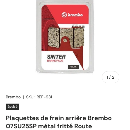
de
1
/
2
Brembo
|
SKU :
REF-931
Épuisé
Plaquettes de frein arrière Brembo
07SU25SP métal fritté Route