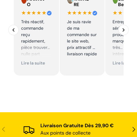
O
RE
Beelen
★★★★★
★★★★★
★★★★
Très réactif,
Je suis ravie
Entreprise t
commande
de ma
sérieuse,
reçu
commande sur
produits de
rapidement,
le site web,
marque à pr
pièce trouver
prix attractif et
très
nulle part
livraison rapide
intéressants
ailleurs et
Excellent sui
Lire la suite
Lire la suite
conforme. Je
Je
recommande
recommande
Livraison Gratuite Dès 29,90 €
Précédent
Sui
Aux points de collecte