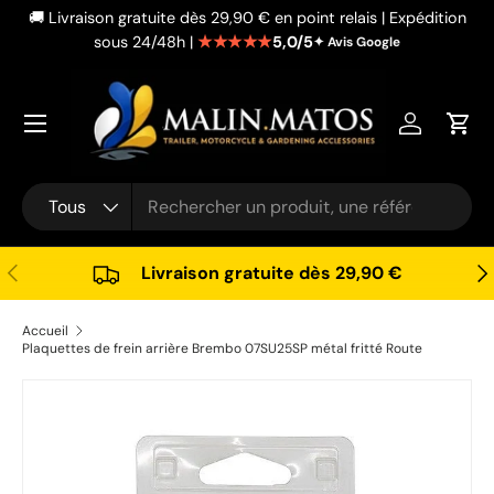
🚚 Livraison gratuite dès 29,90 € en point relais | Expédition
Aller au contenu
★★★★★
5,0/5
sous 24/48h |
✦ Avis Google
Se connec
Pani
Recherche
Type de produit
Tous
Précédent
Sui
Livraison gratuite dès 29,90 €
Accueil
Plaquettes de frein arrière Brembo 07SU25SP métal fritté Route
Passer aux informations produits