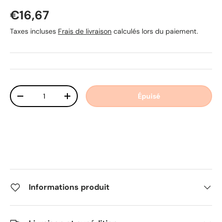
Prix habituel
€16,67
Taxes incluses
Frais de livraison
calculés lors du paiement.
Qté
Épuisé
Diminuer la quantité
Augmenter la quantité
Informations produit