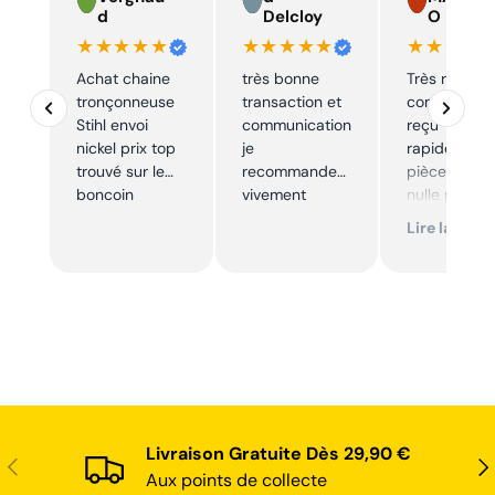
d
Delcloy
O
★★★★★
★★★★★
★★★★
Achat chaine
très bonne
Très réactif,
tronçonneuse
transaction et
commande
Stihl envoi
communication
reçu
nickel prix top
je
rapidement,
trouvé sur le
recommande
pièce trouve
boncoin
vivement
nulle part
ailleurs et
Lire la suite
conforme. J
recommand
Livraison Gratuite Dès 29,90 €
Précédent
Sui
Aux points de collecte