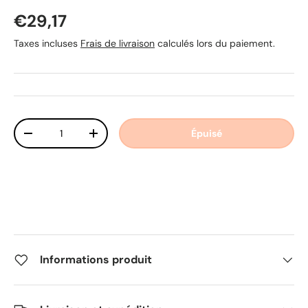
Prix habituel
€29,17
Taxes incluses
Frais de livraison
calculés lors du paiement.
Qté
Épuisé
Diminuer la quantité
Augmenter la quantité
Informations produit