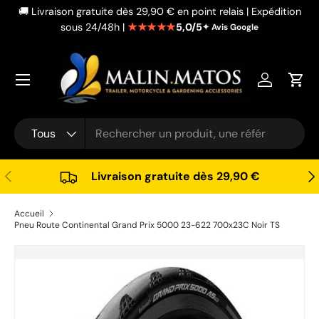
🚚 Livraison gratuite dès 29,90 € en point relais | Expédition
Aller au contenu
★★★★★
5,0/5
sous 24/48h |
✦ Avis Google
Se connec
Pani
Recherche
Type de produit
Tous
Précédent
Sui
Livraison gratuite dès 29,90 €
Accueil
Pneu Route Continental Grand Prix 5000 23-622 700x23C Noir TS
Passer aux informations produits