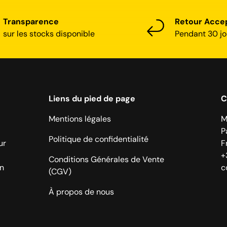
Transparence
Retour Acce
sur les stocks disponible
Pendant 30 jo
Liens du pied de page
C
Mentions légales
M
P
Politique de confidentialité
ur
F
+
Conditions Générales de Vente
on
c
(CGV)
À propos de nous