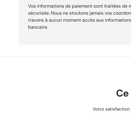
REF-1435 pour identifier précisément ce composant. Catégorie : sélectionné pour l’univers
Vos informations de paiement sont traitées de
vélo. Compatibilité Vélo de route Roues 700C Jantes compatibles 25-622 Utilisation avec
sécurisée. Nous ne stockons jamais vos coordo
chambre à air Pneu neuf, prêt au montage. Ref vendeur : E Caractéristiques Marque
n'avons à aucun moment accès aux informations
HUTCHINSON Référence REF-1435 État Neuf Pourquoi choisir ce produit Qualité garantie
bancaire.
Produit soigneusement sélectionné et contrôlé avant expédition
emballage d'origine. Expédition rapide Commande préparée et expédiée sous 24h. Suivi de
livraison inclus dès la validation de votre commande. Retours faciles Politique de retour
simple et sans prise de tête pendant 30 jours après réception de vot
client Une question ? Notre équipe est disponible par téléphone 
accompagner à chaque étape. Expédition rapide sous 24h Retours acceptés 30 jours
Paiement sécurisé
Ce 
Votre satisfaction