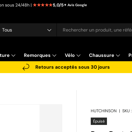
★★★★★
5,0/5
tion sous 24/48h |
✦ Avis Google
cherche
pe de produit
Tous
ture
Remorques
Vélo
Chaussure
P
Retours acceptés sous 30 jours
HUTCHINSON
|
SKU :
Épuisé