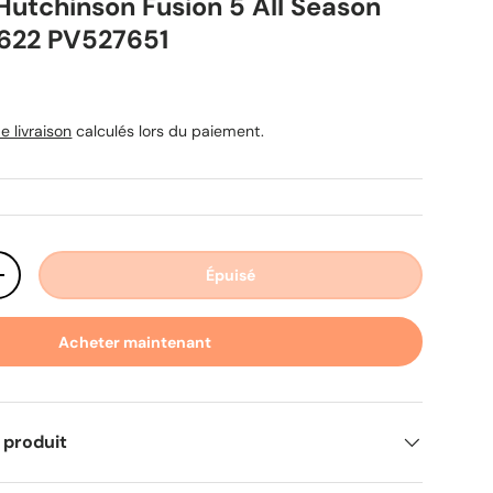
Hutchinson Fusion 5 All Season
622 PV527651
uel
e livraison
calculés lors du paiement.
Épuisé
ité
Augmenter la quantité
Acheter maintenant
 produit