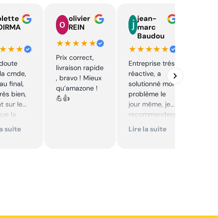
lette
olivier
jean-
n
OIRMA
REIN
marc
l
Baudou
d
★★★★★
★★★
★★★★★
★★
Prix correct,
 doute
Entreprise trés
Acha
livraison rapide
la cmde,
réactive, a
chaî
, bravo ! Mieux
au final,
solutionné mon
Stihl
qu’amazone !
très bien,
problème le
rapid
💪👍
t sur le
jour même, je
parfa
que la
recommandera
s de 
té sur le
i. Articles bien
prix 
la suite
Lire la suite
Lire 
it. Cool,
emballés et
corre
délais
reco
mmande.
respectés.