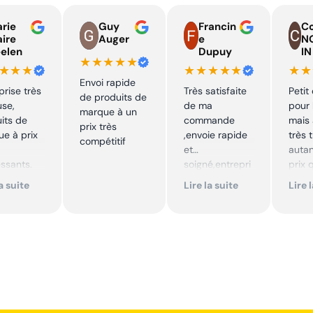
rie
Guy
Francin
Co
aire
Auger
e
N
elen
Dupuy
IN
★★★★★
★★★
★★★★★
★★
Envoi rapide
prise très
Très satisfaite
Petit
de produits de
use,
de ma
pour 
marque à un
its de
commande
mais 
prix très
e à prix
,envoie rapide
très 
compétitif
et
autan
essants.
soigné,entrepri
prix 
ent suivi !
se sérieuse
quali
la suite
Lire la suite
Lire 
,tarif bas et
produ
mmande !
avantageux .
je
Encore merci !!
reco