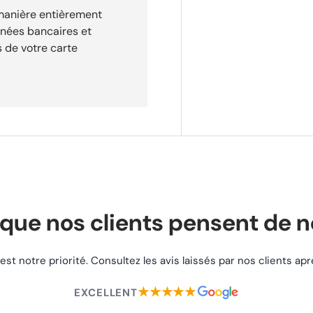
 manière entièrement
nnées bancaires et
 de votre carte
. Vendu neuf dans son
re commande. Service
et email pour vous
que nos clients pensent de 
 est notre priorité. Consultez les avis laissés par nos clients a
★★★★★
EXCELLENT