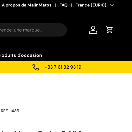
À propos de MalinMatos
FAQ
Pays
France (EUR €)
Se connecter
Panier
roduits d'occasion
+33 7 61 82 93 19
REF-1435