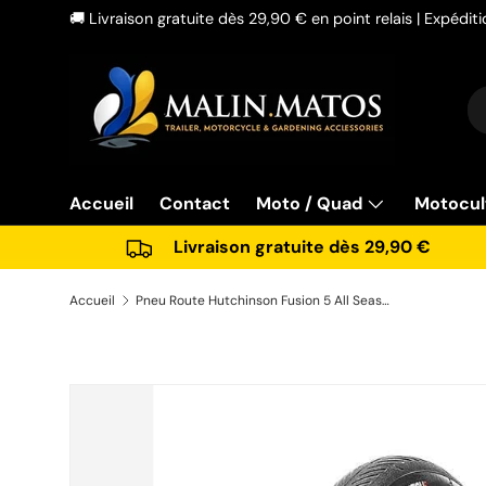
🚚 Livraison gratuite dès 29,90 € en point relais | Expédi
Aller au contenu
Re
Ty
Accueil
Contact
Moto / Quad
Motocul
Livraison gratuite dès 29,90 €
Accueil
Pneu Route Hutchinson Fusion 5 All Season 700x25 25-622 PV527651
Passer aux informations produits