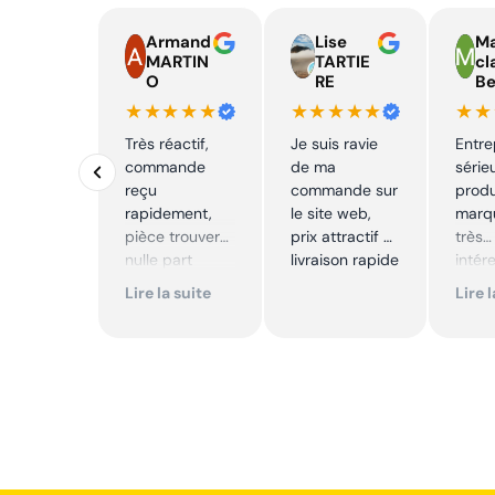
Armand
Lise
Ma
MARTIN
TARTIE
cl
O
RE
Be
★★★★★
★★★★★
★★
Très réactif,
Je suis ravie
Entre
commande
de ma
série
reçu
commande sur
produ
rapidement,
le site web,
marqu
pièce trouver
prix attractif et
très
nulle part
livraison rapide
intér
ailleurs et
Excell
Lire la suite
Lire 
conforme. Je
Je
recommande
reco