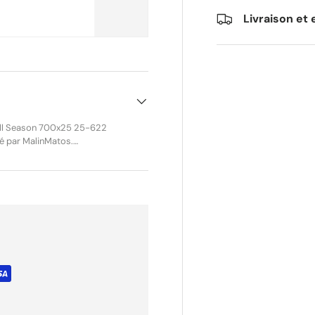
Livraison et 
 All Season 700x25 25-622
ur offrir performance,
Idéal pour la compétition, le
ente résistance à la
iorant la protection sous la
. Référence :