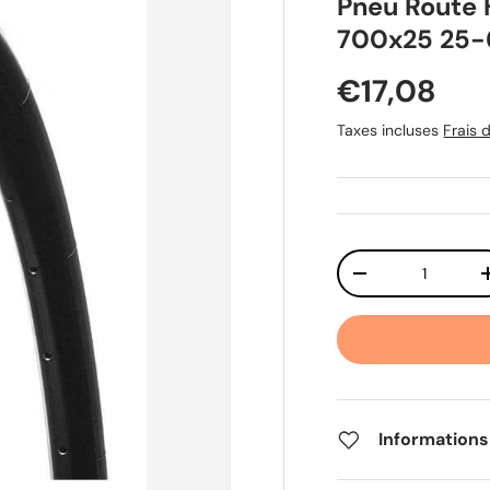
Pneu Route 
700x25 25-
Prix habit
€17,08
Taxes incluses
Frais d
Qté
Diminuer la quant
Informations