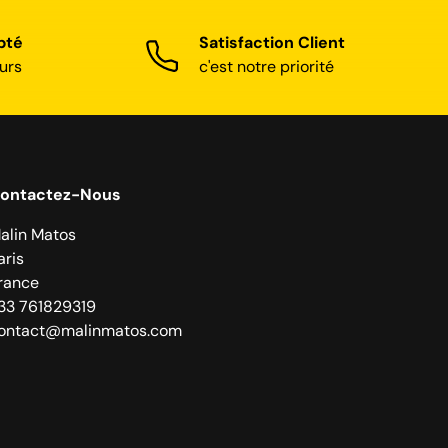
pté
Satisfaction Client
urs
c'est notre priorité
ontactez-Nous
alin Matos
aris
rance
33 761829319
ontact@malinmatos.com