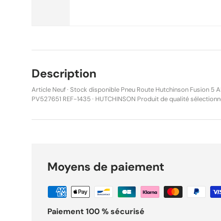
Description
Article Neuf · Stock disponible Pneu Route Hutchinson Fusion 5
PV527651 REF-1435 · HUTCHINSON Produit de qualité sélectionné par MalinMatos.
Disponible en stock, expédié sous 24h. Description Pneu Route Hutchinson Fusion 5 All
Season 700x25 25-622 PV527651 État : Neuf Produit d’origine (Hutchinson) Le Hutchinson
Fusion 5 All Season 700x25 (25-622) est un pneu route conçu po
fiabilité et adhérence optimale en toutes conditions climatiques. 
cyclosport et l’entraînement intensif, il combine légèreté et excell
crevaison. Grâce à son composé ElevenSTORM et à la technologie Aramid Pro Tech, il
Moyens de paiement
garantit un excellent grip sur sol sec comme humide, tout en amél
bande de roulement. Caractéristiques techniques Marque : Hutchinson Modèle : Fusion 5 All
Season Référence : PV527651 Dimension : 700x25C ETRTO : 25-622 Type : Tubetype
(montage avec chambre à air) Carcasse : 127 TPI Poids : 210 g Renfort : Aramid Pro Tech
Composé : ElevenSTORM Pression recommandée : 5.5 à 8 bar (80 à 115 psi) Pression idéale
Paiement 100 % sécurisé
indicative : 6.8 bar (pour 70 kg) Fabrication : France Points forts Pièce : Pneu Route
Hutchinson Fusion 5 All Season 700x25 25-622 PV527651 pour usage vélo