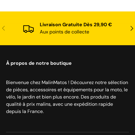
Livraison Gratuite Dès 29,90 €
Précédent
Sui
Aux points de collecte
À propos de notre boutique
Bienvenue chez MalinMatos ! Découvrez notre sélection
de pièces, accessoires et équipements pour la moto, le
vélo, le jardin et bien plus encore. Des produits de
qualité à prix malins, avec une expédition rapide
depuis la France.