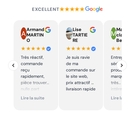
★★★★★
EXCELLENT
Armand
Lise
Marie
MARTIN
TARTIE
claire
O
RE
Beelen
★★★★★
★★★★★
★★★★
Très réactif,
Je suis ravie
Entreprise t
commande
de ma
sérieuse,
reçu
commande sur
produits de
rapidement,
le site web,
marque à pr
pièce trouver
prix attractif et
très
nulle part
livraison rapide
intéressants
ailleurs et
Excellent sui
Lire la suite
Lire la suite
conforme. Je
Je
recommande
recommande