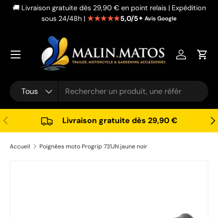
🚚 Livraison gratuite dès 29,90 € en point relais | Expédition
Aller au contenu
★★★★★
5,0/5
sous 24/48h |
✦ Avis Google
Se connec
Pani
Recherche
Type de produit
Tous
Précédent
Sui
Livraison gratuite dès 29,90 €
Accueil
Poignées moto Progrip 731JN jaune noir
Passer aux informations produits