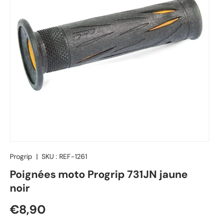
Progrip
|
SKU :
REF-1261
Poignées moto Progrip 731JN jaune
noir
Prix habituel
€8,90