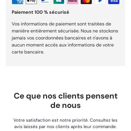
aussi bien sur route que sur piste. Leur forme ergonomique
réduit les vibrations et la fatigue des mains, permettant de
Paiement 100 % sécurisé
rouler plus longtemps avec un meilleur confort. Le design
favorise également une bonne circulation de l’air afin de
limiter la transpiration. Caractéristiques : Marque : Progrip
Vos informations de paiement sont traitées de
Modèle : 731 Référence : 731JN Couleur : Jaune / Noir
manière entièrement sécurisée. Nous ne stockons
Vendues par paire (gauche et droite) Excellente adhérence
jamais vos coordonnées bancaires et n'avons à
Conception ergonomique Installation simple Compatibles
aucun moment accès aux informations de votre
avec la majorité des guidons moto État : Neuf Produit
d’origine Progrip Ref vendeur : M Points forts Pièce :
carte bancaire.
Poignées moto Progrip 731JN jaune noir pour usage
moto/quad. Référence : REF-1261 pour identifier précisément
ce composant. Catégorie : sélectionné pour l’univers
moto/quad. Expédition sous 24h. Livraison gratuite dès
29,90 €. Retours acceptés sous 30 jours.
Ce que nos clients pensent
de nous
Votre satisfaction est notre priorité. Consultez les
avis laissés par nos clients après leur commande.