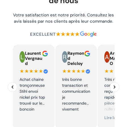
de nous
Votre satisfaction est notre priorité. Consultez les
avis laissés par nos clients après leur commande.
★★★★★
EXCELLENT
Laurent
Raymon
Armand
Vergnau
d
MARTIN
d
Delcloy
O
★★★★★
★★★★★
★★★★
Achat chaine
très bonne
Très réactif,
tronçonneuse
transaction et
commande
Stihl envoi
communication
reçu
nickel prix top
je
rapidement,
trouvé sur le
recommande
pièce trouve
boncoin
vivement
nulle part
ailleurs et
Lire la suite
conforme. J