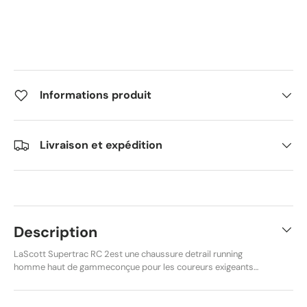
Informations produit
Livraison et expédition
Description
LaScott Supertrac RC 2est une chaussure detrail running
homme haut de gammeconçue pour les coureurs exigeants
qui s'attaquent aux terrains les plus techniques. Dotée d'une
semelle àcrampons agressifs, elle offre un grip exceptionnel
sur tous les types de terrain — rochers, boue, racines et