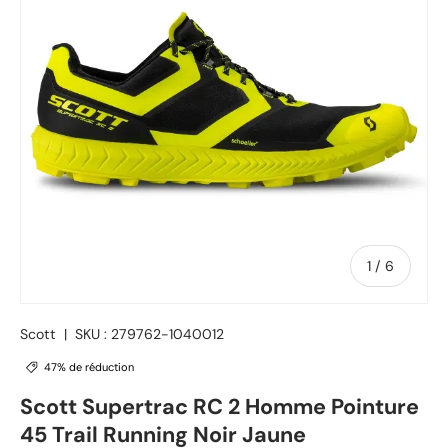
de
1
/
6
Scott
|
SKU :
279762-1040012
47% de réduction
Scott Supertrac RC 2 Homme Pointure
45 Trail Running Noir Jaune