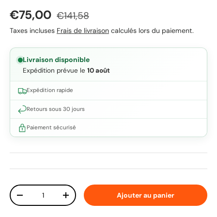
Prix soldé
Prix habituel
€75,00
€141,58
Taxes incluses
Frais de livraison
calculés lors du paiement.
Livraison disponible
Expédition prévue le
10 août
Expédition rapide
Retours sous 30 jours
Paiement sécurisé
Qté
Ajouter au panier
Diminuer la quantité
Augmenter la quantité