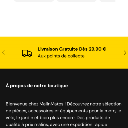
recommand
Livraison Gratuite Dès 29,90 €
Précédent
Sui
Aux points de collecte
À propos de notre boutique
Bienvenue chez MalinMatos ! Découvrez notre sélection
de pièces, accessoires et équipements pour la moto, le
vélo, le jardin et bien plus encore. Des produits de
qualité à prix malins, avec une expédition rapide