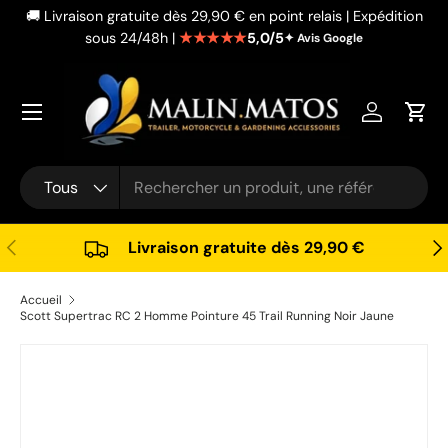
🚚 Livraison gratuite dès 29,90 € en point relais | Expédition
Aller au contenu
★★★★★
5,0/5
sous 24/48h |
✦ Avis Google
Se connec
Pani
Recherche
Type de produit
Tous
Précédent
Sui
Livraison gratuite dès 29,90 €
Accueil
Scott Supertrac RC 2 Homme Pointure 45 Trail Running Noir Jaune
Passer aux informations produits