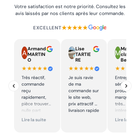
Votre satisfaction est notre priorité. Consultez les
avis laissés par nos clients après leur commande.
★★★★★
EXCELLENT
Armand
Lise
Marie
MARTIN
TARTIE
claire
O
RE
Beelen
★★★★★
★★★★★
★★★★
Très réactif,
Je suis ravie
Entreprise t
commande
de ma
sérieuse,
reçu
commande sur
produits de
rapidement,
le site web,
marque à pr
pièce trouver
prix attractif et
très
nulle part
livraison rapide
intéressants
ailleurs et
Excellent sui
Lire la suite
Lire la suite
conforme. Je
Je
recommande
recommande