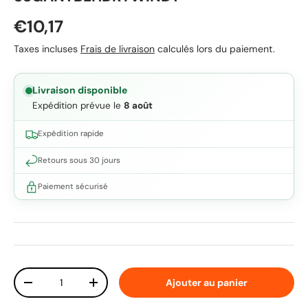
Prix habituel
€10,17
Taxes incluses
Frais de livraison
calculés lors du paiement.
Livraison disponible
Expédition prévue le
8 août
Expédition rapide
Retours sous 30 jours
Paiement sécurisé
Qté
Ajouter au panier
Diminuer la quantité
Augmenter la quantité