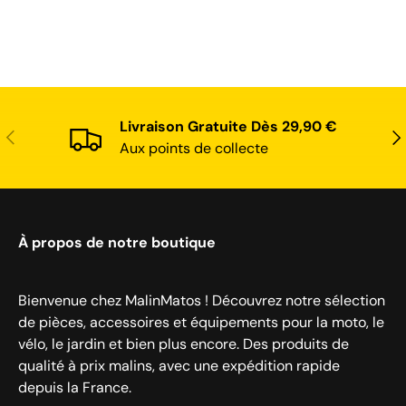
Livraison Gratuite Dès 29,90 €
Précédent
Sui
Aux points de collecte
À propos de notre boutique
Bienvenue chez MalinMatos ! Découvrez notre sélection
de pièces, accessoires et équipements pour la moto, le
vélo, le jardin et bien plus encore. Des produits de
qualité à prix malins, avec une expédition rapide
depuis la France.