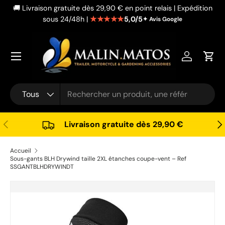
🚚 Livraison gratuite dès 29,90 € en point relais | Expédition
Aller au contenu
★★★★★
5,0/5
sous 24/48h |
✦ Avis Google
Se connec
Pani
Recherche
Type de produit
Tous
Précédent
Sui
Livraison gratuite dès 29,90 €
Accueil
Sous-gants BLH Drywind taille 2XL étanches coupe-vent – Ref
SSGANTBLHDRYWINDT
Passer aux informations produits