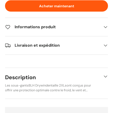
Acheter maintenant
Informations produit
Livraison et expédition
Description
Les sous-gantsBLH Drywindentaille 2XLsont conçus pour
offrir une protection optimale contre le froid, le vent et
l’humidité lors de la pratique de la moto. Fabriqués en tissu
Drywind, ils intègrent une membrane technique permettant
d’évacuer efficacement l’humidité et la transpiration tout en
restant parfaitement étanches à l’eau et au vent. Portés