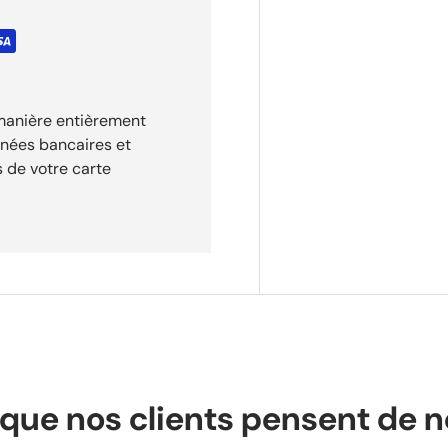
tre commande. Retours
 manière entièrement
30 jours après réception de
nnées bancaires et
 de votre carte
que nos clients pensent de 