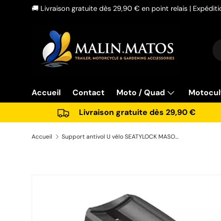
🚚 Livraison gratuite dès 29,90 € en point relais | Expédi
Aller au contenu
Re
Ty
Accueil
Contact
Moto / Quad
Motocul
Livraison gratuite dès 29,90 €
Accueil
Support antivol U vélo SEATYLOCK MASON cadre
Passer aux informations produits