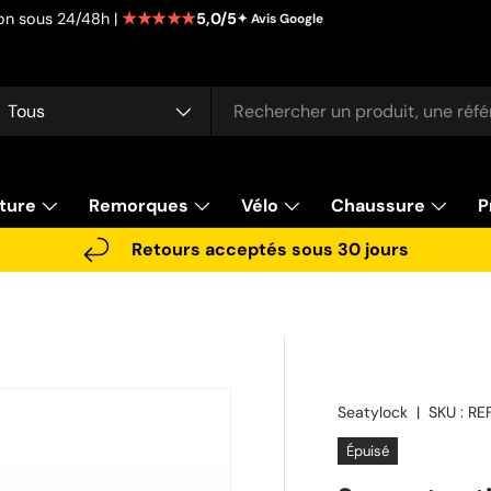
★★★★★
5,0/5
tion sous 24/48h |
✦ Avis Google
cherche
pe de produit
Tous
ture
Remorques
Vélo
Chaussure
P
Retours acceptés sous 30 jours
Seatylock
|
SKU :
RE
Épuisé