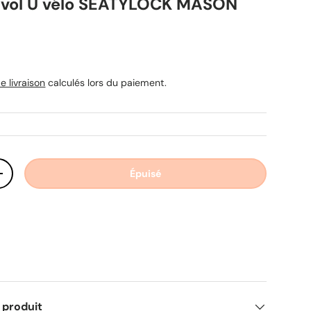
tivol U vélo SEATYLOCK MASON
uel
e livraison
calculés lors du paiement.
Épuisé
ité
Augmenter la quantité
 produit