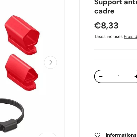
Support an
cadre
Prix habit
€8,33
Taxes incluses
Frais d
Suivant
Qté
Diminuer la quant
Informations