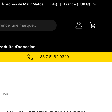
À propos de MalinMatos
FAQ
Pays
France (EUR €)
Se connecter
Panier
roduits d'occasion
+33 7 61 82 93 19
F-1591