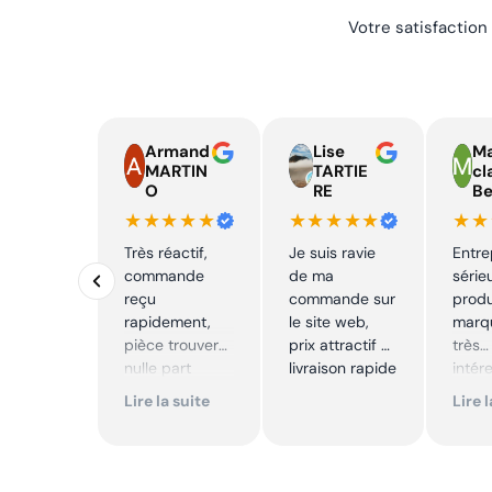
Votre satisfaction
Armand
Lise
Ma
MARTIN
TARTIE
cl
O
RE
Be
★★★★★
★★★★★
★★
Très réactif,
Je suis ravie
Entre
commande
de ma
série
reçu
commande sur
produ
rapidement,
le site web,
marqu
pièce trouver
prix attractif et
très
nulle part
livraison rapide
intér
ailleurs et
Excell
Lire la suite
Lire 
conforme. Je
Je
recommande
reco