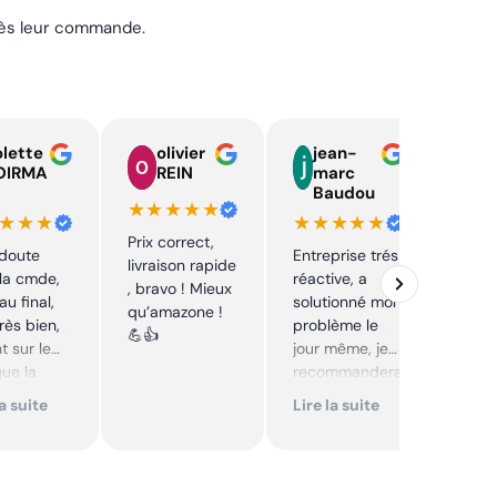
près leur commande.
lette
olivier
jean-
n
OIRMA
REIN
marc
l
Baudou
d
★★★★★
★★★
★★★★★
★★
Prix correct,
 doute
Entreprise trés
Acha
livraison rapide
la cmde,
réactive, a
chaî
, bravo ! Mieux
au final,
solutionné mon
Stihl
qu’amazone !
très bien,
problème le
rapid
💪👍
t sur le
jour même, je
parfa
que la
recommandera
s de 
té sur le
i. Articles bien
prix 
la suite
Lire la suite
Lire 
it. Cool,
emballés et
corre
délais
reco
mmande.
respectés.