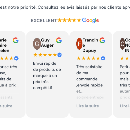
 est notre priorité. Consultez les avis laissés par nos clients a
★★★★★
EXCELLENT
rie
Guy
Francin
Co
aire
Auger
e
N
elen
Dupuy
IN
★★★★★
★★★
★★★★★
★★
Envoi rapide
prise très
Très satisfaite
Petit
de produits de
use,
de ma
pour 
marque à un
its de
commande
mais 
prix très
e à prix
,envoie rapide
très 
compétitif
et
autan
essants.
soigné,entrepri
prix 
ent suivi !
se sérieuse
quali
la suite
Lire la suite
Lire 
,tarif bas et
produ
mmande !
avantageux .
je
Encore merci !!
reco