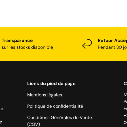
Transparence
Retour Acce
sur les stocks disponible
Pendant 30 jo
Liens du pied de page
C
Mentions légales
M
P
Politique de confidentialité
ur
F
+
Conditions Générales de Vente
on
c
(CGV)