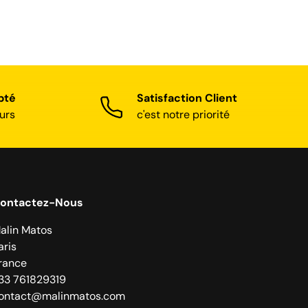
pté
Satisfaction Client
urs
c'est notre priorité
ontactez-Nous
alin Matos
aris
rance
33 761829319
ontact@malinmatos.com