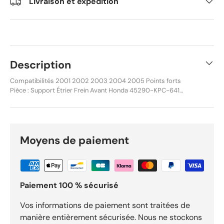
Livraison et expédition
Description
Compatibilités 2001 2002 2003 2004 2005 Points forts
Pièce : Support Étrier Frein Avant Honda 45290-KPC-641
XL125V Varadero pour usage moto/quad. Référence : REF-
1343 pour identifier précisément ce composant.
Compatibilité : 2001 et 2002, parmi 5 compatibilités listées.
Expédition sous 24h. Livraison gratuite dès 29,90 €. Retours
acceptés sous 30 jours.
Moyens de paiement
Paiement 100 % sécurisé
Vos informations de paiement sont traitées de
manière entièrement sécurisée. Nous ne stockons