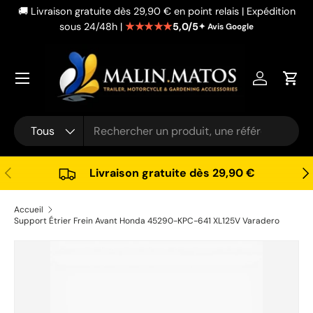
🚚 Livraison gratuite dès 29,90 € en point relais | Expédition
Aller au contenu
★★★★★
5,0/5
sous 24/48h |
✦ Avis Google
Se connec
Pani
Recherche
Type de produit
Tous
Précédent
Sui
Livraison gratuite dès 29,90 €
Accueil
Support Étrier Frein Avant Honda 45290-KPC-641 XL125V Varadero
Passer aux informations produits