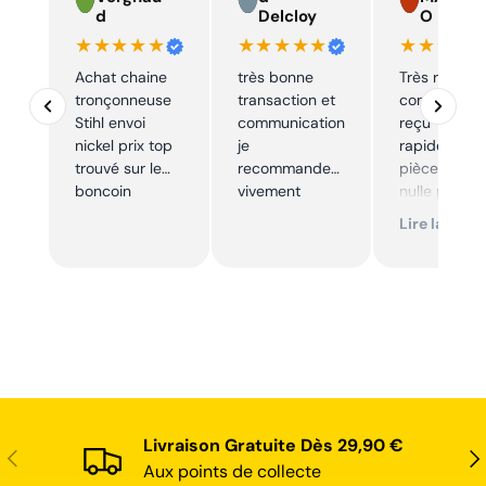
d
Delcloy
O
★★★★★
★★★★★
★★★★
Achat chaine
très bonne
Très réactif,
tronçonneuse
transaction et
commande
Stihl envoi
communication
reçu
nickel prix top
je
rapidement,
trouvé sur le
recommande
pièce trouve
boncoin
vivement
nulle part
ailleurs et
Lire la suite
conforme. J
recommand
Livraison Gratuite Dès 29,90 €
Précédent
Sui
Aux points de collecte