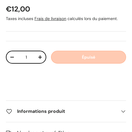
Prix habituel
€12,00
Taxes incluses
Frais de livraison
calculés lors du paiement.
Qté
Épuisé
Diminuer la quantité
Augmenter la quantité
Informations produit