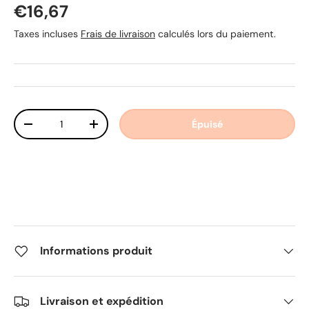
Prix habituel
€16,67
Taxes incluses
Frais de livraison
calculés lors du paiement.
Qté
Épuisé
Diminuer la quantité
Augmenter la quantité
Informations produit
Livraison et expédition