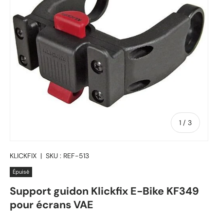
de
1
/
3
KLICKFIX
|
SKU :
REF-513
Épuisé
Support guidon Klickfix E-Bike KF349
pour écrans VAE