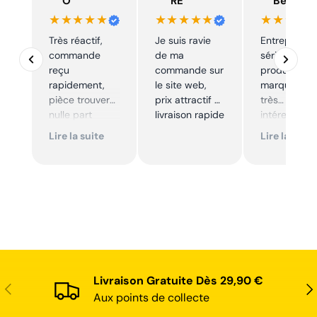
O
RE
Beelen
★★★★★
★★★★★
★★★★
Très réactif,
Je suis ravie
Entreprise t
commande
de ma
sérieuse,
reçu
commande sur
produits de
rapidement,
le site web,
marque à pr
pièce trouver
prix attractif et
très
nulle part
livraison rapide
intéressants
ailleurs et
Excellent sui
Lire la suite
Lire la suite
conforme. Je
Je
recommande
recommande
Livraison Gratuite Dès 29,90 €
Précédent
Sui
Aux points de collecte