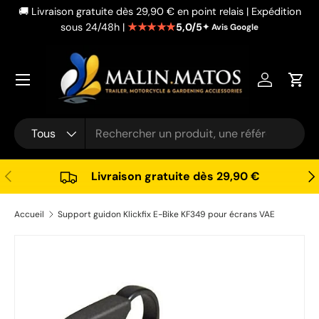
🚚 Livraison gratuite dès 29,90 € en point relais | Expédition
Aller au contenu
★★★★★
5,0/5
sous 24/48h |
✦ Avis Google
Se connec
Pani
Recherche
Type de produit
Tous
Précédent
Sui
Livraison gratuite dès 29,90 €
Accueil
Support guidon Klickfix E-Bike KF349 pour écrans VAE
Passer aux informations produits