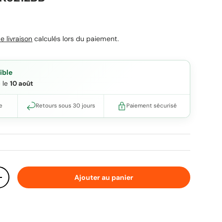
uel
e livraison
calculés lors du paiement.
ible
e le
10 août
e
Retours sous 30 jours
Paiement sécurisé
Ajouter au panier
ité
Augmenter la quantité