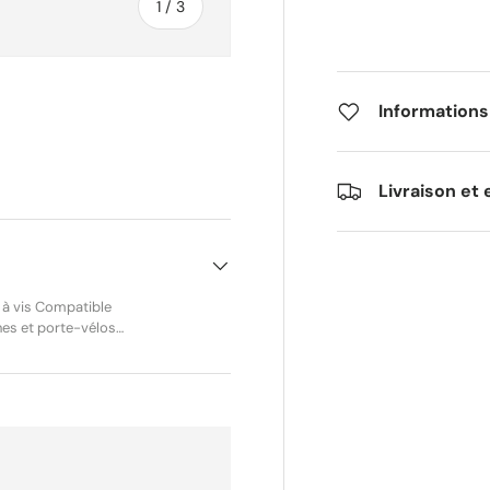
de
1
/
3
Informations
alerie
 la vue de galerie
Livraison et 
 à vis Compatible
nes et porte-vélos
ue. Référence :
eptés sous 30 jours.