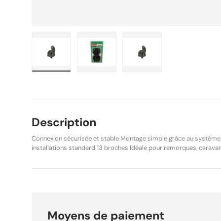
Charger l’image 1 dans la vue de galerie
Charger l’image 2 dans la vue de g
Charger l’image 3 dans
Description
Connexion sécurisée et stable Montage simple grâce au système
installations standard 13 broches Idéale pour remorques, carava
Caractéristiques techniques Nombre de broches 13 broches Type de connexion À vis
Matière Plastique Tension 12V Conditionnement Blister Points forts Pièce : Prise socle
femelle 13 broches à vis plastique TRIGANO FFK3212BB pour usage remorq
REF-1360 pour identifier précisément ce composant. Dimensions : conditionnement Blister.
Expédition sous 24h. Livraison gratuite dès 29,90 €. Retours acc
Moyens de paiement