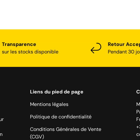
Transparence
Retour Acce
sur les stocks disponible
Pendant 30 jo
Liens du pied de page
C
Mentions légales
M
P
Politique de confidentialité
ur
F
+
Conditions Générales de Vente
on
c
(CGV)