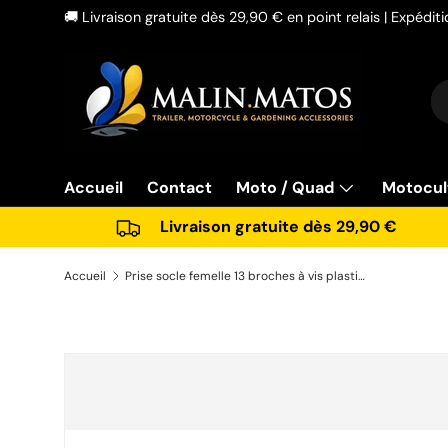
🚚 Livraison gratuite dès 29,90 € en point relais | Expédi
Aller au contenu
Re
Ty
Accueil
Contact
Moto / Quad
Motocul
Livraison gratuite dès 29,90 €
Accueil
Prise socle femelle 13 broches à vis plastique TRIGANO FFK3212BB
Passer aux informations produits