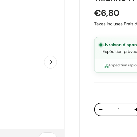
Prix habit
€6,80
Taxes incluses
Frais d
Livraison dispon
Expédition prévu
Suivant
Expédition rapid
Qté
Diminuer la quant