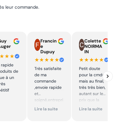
près leur commande.
Guy
Francin
Colette
o
Auger
e
NOIRMA
Dupuy
IN
★★★
★★
★★★★★
★★★★★
 rapide
Prix 
Très satisfaite
Petit doute
oduits de
livra
de ma
pour la cmde,
ue à un
, bra
commande
mais au final,
très
qu’a
,envoie rapide
très très bien,
titif
💪👍
et
autant sur le
soigné,entrepri
prix que la
se sérieuse
qualité sur le
Lire la suite
Lire la suite
,tarif bas et
produit. Cool,
avantageux .
je
Encore merci !!
recommande.