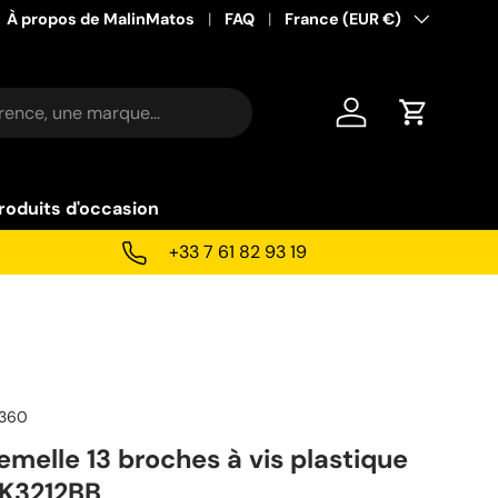
À propos de MalinMatos
FAQ
Pays
France (EUR €)
Se connecter
Panier
roduits d'occasion
+33 7 61 82 93 19
1360
femelle 13 broches à vis plastique
K3212BB