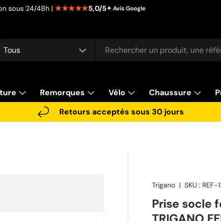
★★★★★
5,0/5
tion sous 24/48h |
✦ Avis Google
cherche
pe de produit
Tous
ture
Remorques
Vélo
Chaussure
P
Retours acceptés sous 30 jours
Trigano
|
SKU :
REF-
Prise socle 
TRIGANO FF