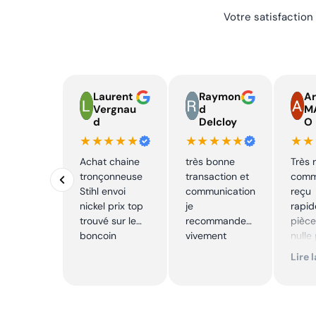
Votre satisfaction
Laurent
Raymon
A
Vergnau
d
M
d
Delcloy
O
★★★★★
★★★★★
★★
Achat chaine
très bonne
Très r
tronçonneuse
transaction et
com
Stihl envoi
communication
reçu
nickel prix top
je
rapi
trouvé sur le
recommande
pièce
boncoin
vivement
nulle
ailleu
Lire 
confo
reco