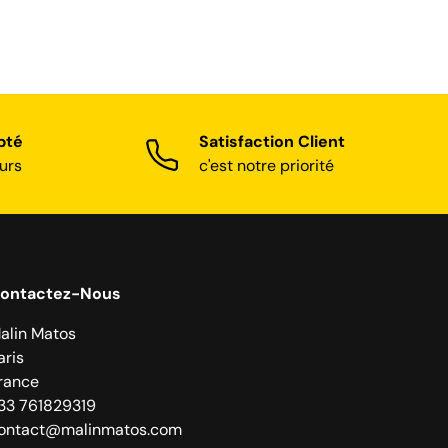
pté
Satisfaction Client
urs
c'est notre priorité
ontactez-Nous
alin Matos
aris
rance
33 761829319
ontact@malinmatos.com