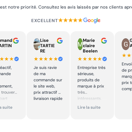
 est notre priorité. Consultez les avis laissés par nos clients a
★★★★★
EXCELLENT
rmand
Lise
Marie
ARTIN
TARTIE
claire
RE
Beelen
★★
★★★
★★★★★
★★★★★
Envoi
éactif,
Je suis ravie
Entreprise très
de pr
mande
de ma
sérieuse,
marq
commande sur
produits de
prix 
dement,
le site web,
marque à prix
compé
 trouver
prix attractif et
très
 part
livraison rapide
intéressants.
rs et
Excellent suivi !
la suite
Lire la suite
rme. Je
Je
mmande
recommande !