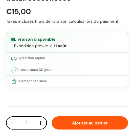
Prix habituel
€15,00
Taxes incluses
Frais de livraison
calculés lors du paiement.
Livraison disponible
Expédition prévue le
11 août
Expédition rapide
Retours sous 30 jours
Paiement sécurisé
Qté
Ajouter au panier
Diminuer la quantité
Augmenter la quantité