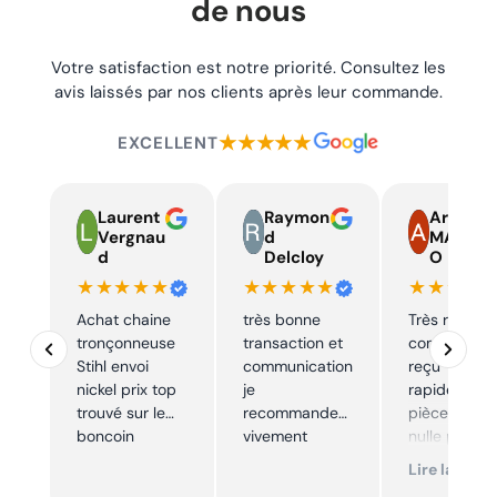
de nous
Votre satisfaction est notre priorité. Consultez les
avis laissés par nos clients après leur commande.
★★★★★
EXCELLENT
Laurent
Raymon
Armand
Vergnau
d
MARTIN
d
Delcloy
O
★★★★★
★★★★★
★★★★
Achat chaine
très bonne
Très réactif,
tronçonneuse
transaction et
commande
Stihl envoi
communication
reçu
nickel prix top
je
rapidement,
trouvé sur le
recommande
pièce trouve
boncoin
vivement
nulle part
ailleurs et
Lire la suite
conforme. J