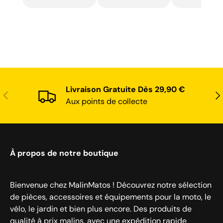
recommand
Livraison Gratuite Dès 29,90 €
Précédent
Sui
Aux points de collecte
À propos de notre boutique
Bienvenue chez MalinMatos ! Découvrez notre sélection
de pièces, accessoires et équipements pour la moto, le
vélo, le jardin et bien plus encore. Des produits de
qualité à prix malins, avec une expédition rapide