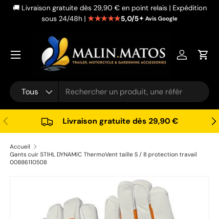
🚚 Livraison gratuite dès 29,90 € en point relais | Expédition
Aller au contenu
★★★★★
5,0/5
sous 24/48h |
✦ Avis Google
Se connec
Pani
Recherche
Type de produit
Tous
Précédent
Sui
Livraison gratuite dès 29,90 €
Accueil
Gants cuir STIHL DYNAMIC ThermoVent taille S / 8 protection travail
00886110508
Passer aux informations produits