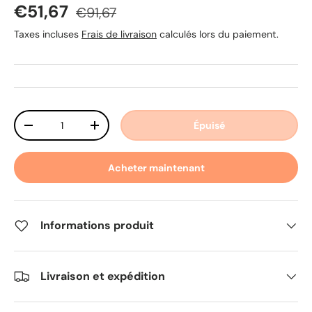
Prix soldé
Prix habituel
€51,67
€91,67
Taxes incluses
Frais de livraison
calculés lors du paiement.
Qté
Épuisé
Diminuer la quantité
Augmenter la quantité
Acheter maintenant
Informations produit
Livraison et expédition