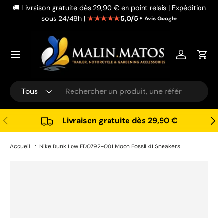
🚚 Livraison gratuite dès 29,90 € en point relais | Expédition
Aller au contenu
★★★★★
5,0/5
sous 24/48h |
✦ Avis Google
Se connec
Pani
Recherche
Type de produit
Tous
Précédent
Sui
Livraison gratuite dès 29,90 €
Accueil
Nike Dunk Low FD0792-001 Moon Fossil 41 Sneakers
Passer aux informations produits