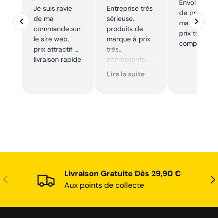
Envoi rapid
Je suis ravie
Entreprise très
de produits
de ma
sérieuse,
marque à u
commande sur
produits de
prix très
le site web,
marque à prix
compétitif
prix attractif et
très
livraison rapide
intéressants.
Excellent suivi !
Lire la suite
Je
recommande !
Livraison Gratuite Dès 29,90 €
Précédent
Sui
Aux points de collecte