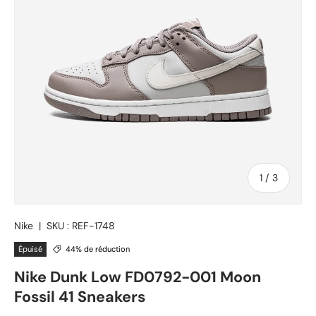
de
1
/
3
Nike
|
SKU :
REF-1748
Épuisé
44% de réduction
Nike Dunk Low FD0792-001 Moon
Fossil 41 Sneakers