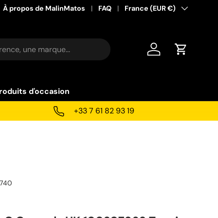
À propos de MalinMatos
FAQ
Pays
France (EUR €)
Se connecter
Panier
roduits d'occasion
+33 7 61 82 93 19
1740