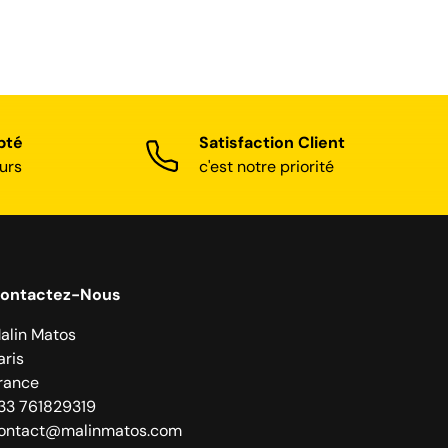
pté
Satisfaction Client
urs
c'est notre priorité
ontactez-Nous
alin Matos
aris
rance
33 761829319
ontact@malinmatos.com