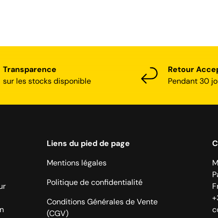
Transparence
Retour Acce
sur les stocks disponible
Pendant 30 jo
Liens du pied de page
C
Mentions légales
M
P
Politique de confidentialité
ur
F
+
Conditions Générales de Vente
on
c
(CGV)