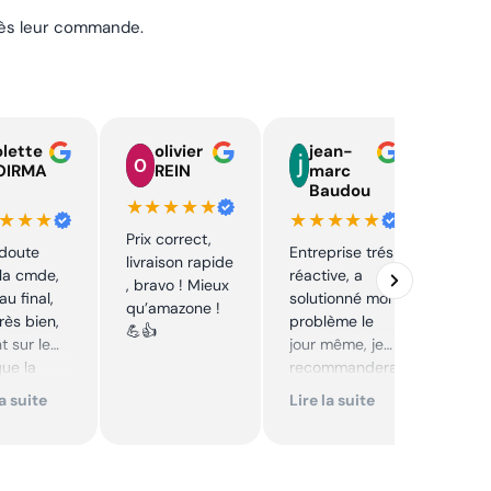
près leur commande.
lette
olivier
jean-
n
OIRMA
REIN
marc
l
Baudou
d
★★★★★
★★★
★★★★★
★★
Prix correct,
 doute
Entreprise trés
Acha
livraison rapide
la cmde,
réactive, a
chaî
, bravo ! Mieux
au final,
solutionné mon
Stihl
qu’amazone !
très bien,
problème le
rapid
💪👍
t sur le
jour même, je
parfa
que la
recommandera
s de 
té sur le
i. Articles bien
prix 
la suite
Lire la suite
Lire 
it. Cool,
emballés et
corre
délais
reco
mmande.
respectés.