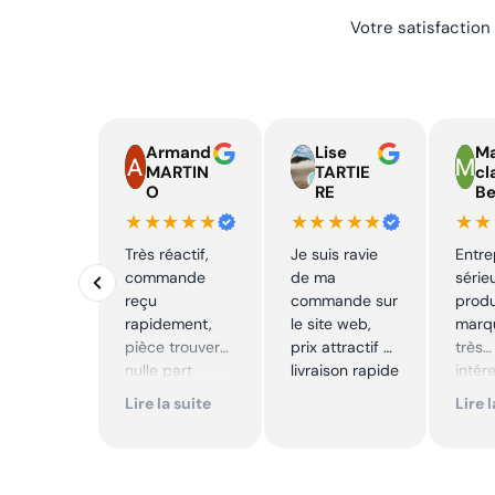
Votre satisfaction
Armand
Lise
Ma
MARTIN
TARTIE
cl
O
RE
Be
★★★★★
★★★★★
★★
Très réactif,
Je suis ravie
Entre
commande
de ma
série
reçu
commande sur
produ
rapidement,
le site web,
marqu
pièce trouver
prix attractif et
très
nulle part
livraison rapide
intér
ailleurs et
Excell
Lire la suite
Lire 
conforme. Je
Je
recommande
reco