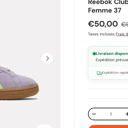
Reebok Club
Femme 37
Prix soldé
Pr
€50,00
€9
Taxes incluses
Frais d
Livraison dispon
Suivant
Expédition prévu
Expédition rapid
Qté
Diminuer la quant