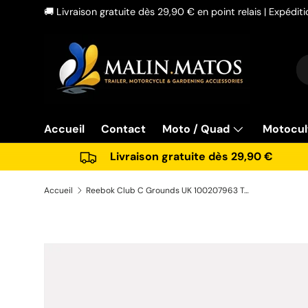
🚚 Livraison gratuite dès 29,90 € en point relais | Expédi
Aller au contenu
Re
Ty
Accueil
Contact
Moto / Quad
Motocul
Livraison gratuite dès 29,90 €
Accueil
Reebok Club C Grounds UK 100207963 Tennis Femme 37
Passer aux informations produits