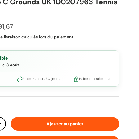
 C Grounds UK 100207963 Tennis
ix habituel
1,67
e livraison
calculés lors du paiement.
ible
e le
8 août
e
Retours sous 30 jours
Paiement sécurisé
Ajouter au panier
ité
Augmenter la quantité