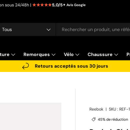
★★★★★
5,0/5
tion sous 24/48h |
✦ Avis Google
cherche
pe de produit
Tous
ture
Remorques
Vélo
Chaussure
P
Retours acceptés sous 30 jours
Reebok
|
SKU :
REF-
45% de réduction