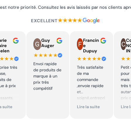
 est notre priorité. Consultez les avis laissés par nos clients a
★★★★★
EXCELLENT
rie
Guy
Francin
Co
aire
Auger
e
N
elen
Dupuy
IN
★★★★★
★★★
★★★★★
★★
Envoi rapide
prise très
Très satisfaite
Petit
de produits de
use,
de ma
pour 
marque à un
its de
commande
mais 
prix très
e à prix
,envoie rapide
très 
compétitif
et
autan
essants.
soigné,entrepri
prix 
ent suivi !
se sérieuse
quali
la suite
Lire la suite
Lire 
,tarif bas et
produ
mmande !
avantageux .
je
Encore merci !!
reco