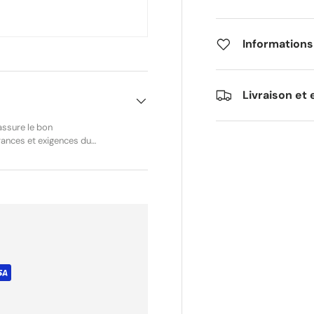
Informations
Livraison et 
assure le bon
ances et exigences du
lence :00009980604
pel / maintien selon
tibilités principales :
 170 STIHL MS 170 (2-MIX)
 180 (2-MIX) STIHL MS 180
ions et années. État