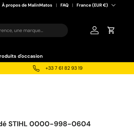
À propos de MalinMatos
FAQ
Pays
France (EUR €)
Se connecter
Panier
roduits d'occasion
+33 7 61 82 93 19
udé STIHL 0000-998-0604