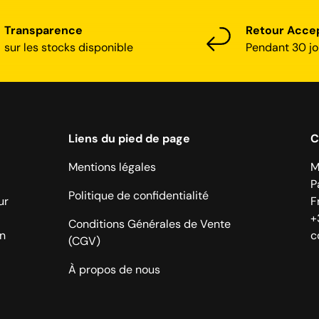
Transparence
Retour Acce
sur les stocks disponible
Pendant 30 jo
Liens du pied de page
C
Mentions légales
M
P
Politique de confidentialité
ur
F
+
Conditions Générales de Vente
on
c
(CGV)
À propos de nous