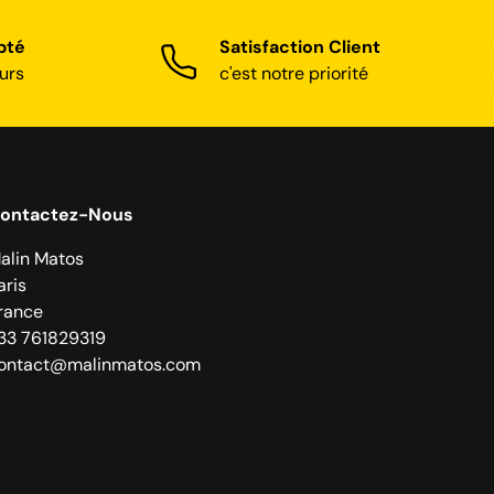
pté
Satisfaction Client
urs
c'est notre priorité
ontactez-Nous
alin Matos
aris
rance
33 761829319
ontact@malinmatos.com