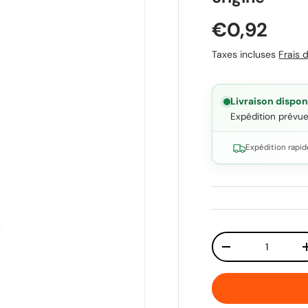
Prix habit
€0,92
Taxes incluses
Frais d
Livraison dispon
Expédition prévu
Expédition rapid
Qté
Diminuer la quant