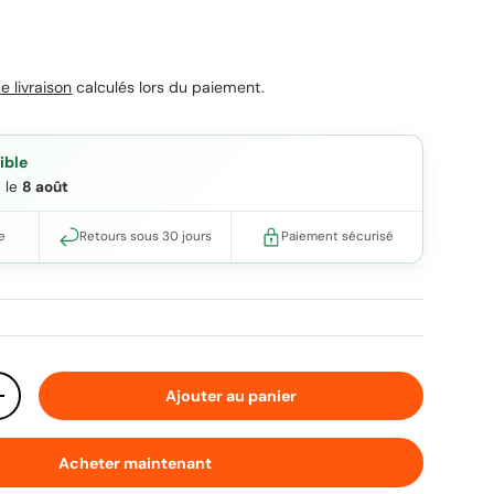
uel
e livraison
calculés lors du paiement.
ible
e le
8 août
e
Retours sous 30 jours
Paiement sécurisé
Ajouter au panier
ité
Augmenter la quantité
Acheter maintenant