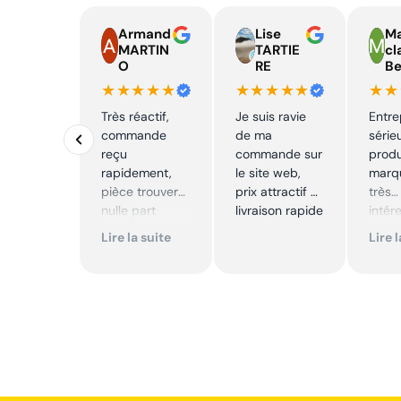
Armand
Lise
Ma
MARTIN
TARTIE
cl
O
RE
Be
★★★★★
★★★★★
★★
Très réactif,
Je suis ravie
Entre
commande
de ma
série
reçu
commande sur
produ
rapidement,
le site web,
marqu
pièce trouver
prix attractif et
très
nulle part
livraison rapide
intér
ailleurs et
Excell
Lire la suite
Lire 
conforme. Je
Je
recommande
reco