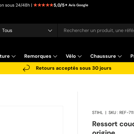
★★★★★
5,0/5
tion sous 24/48h |
✦ Avis Google
cherche
pe de produit
Tous
ture
Remorques
Vélo
Chaussure
P
Retours acceptés sous 30 jours
STIHL
|
SKU :
REF-711
Ressort co
origine