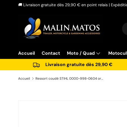
🚚 Livraison gratuite dès 29,90 € en point relais | Expédi
Aller au contenu
Re
Ty
Accueil
Contact
Moto / Quad
Motocul
Livraison gratuite dès 29,90 €
Accueil
Ressort coudé STIHL 0000-998-0604 origine
Passer aux informations produits