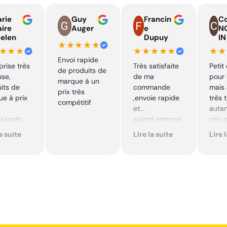
rie
Guy
Francin
Co
aire
Auger
e
N
elen
Dupuy
IN
★★★★★
★★★
★★★★★
★★
Envoi rapide
prise très
Très satisfaite
Petit
de produits de
use,
de ma
pour 
marque à un
its de
commande
mais 
prix très
e à prix
,envoie rapide
très 
compétitif
et
autan
essants.
soigné,entrepri
prix 
ent suivi !
se sérieuse
quali
la suite
Lire la suite
Lire 
,tarif bas et
produ
mmande !
avantageux .
je
Encore merci !!
reco