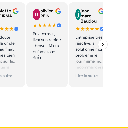
lette
olivier
jean-
n
OIRMA
REIN
marc
l
Baudou
d
★★★★★
★★★
★★★★★
★★
Prix correct,
 doute
Entreprise trés
Acha
livraison rapide
la cmde,
réactive, a
chaî
, bravo ! Mieux
au final,
solutionné mon
Stihl
qu’amazone !
très bien,
problème le
rapid
💪👍
t sur le
jour même, je
parfa
que la
recommandera
s de 
té sur le
i. Articles bien
prix 
la suite
Lire la suite
Lire 
it. Cool,
emballés et
corre
délais
reco
mmande.
respectés.