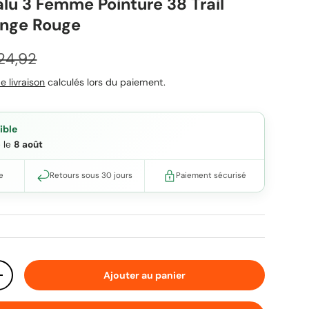
lu 3 Femme Pointure 38 Trail
ange Rouge
x habituel
24,92
e livraison
calculés lors du paiement.
ible
e le
8 août
e
Retours sous 30 jours
Paiement sécurisé
Ajouter au panier
ité
Augmenter la quantité