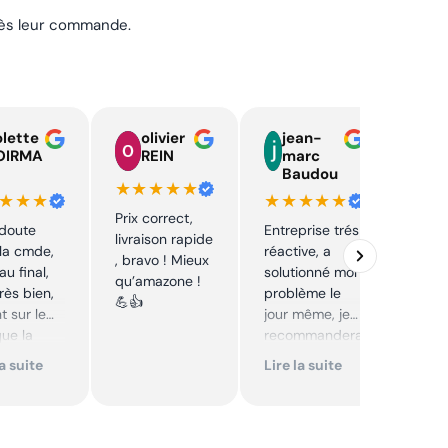
près leur commande.
lette
olivier
jean-
n
OIRMA
REIN
marc
l
Baudou
d
★★★★★
★★★
★★★★★
★★
Prix correct,
 doute
Entreprise trés
Acha
livraison rapide
la cmde,
réactive, a
chaî
, bravo ! Mieux
au final,
solutionné mon
Stihl
qu’amazone !
très bien,
problème le
rapid
💪👍
t sur le
jour même, je
parfa
que la
recommandera
s de 
té sur le
i. Articles bien
prix 
la suite
Lire la suite
Lire 
it. Cool,
emballés et
corre
délais
reco
mmande.
respectés.