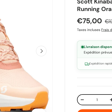
Scott Kinaba
Running Or
Prix soldé
Pri
€75,00
€1
Taxes incluses
Frais d
Livraison dispon
Suivant
Expédition prévu
Expédition rapid
Qté
Diminuer la quant