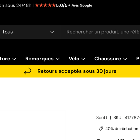
★★★★★
5,0/5
tion sous 24/48h |
✦ Avis Google
cherche
pe de produit
Tous
ture
Remorques
Vélo
Chaussure
P
Retours acceptés sous 30 jours
Scott
|
SKU :
417787
40% de réduction