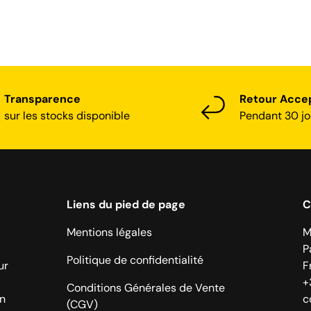
Transparence
Retour Acce
sur les stocks disponible
Pendant 30 jo
Liens du pied de page
C
Mentions légales
M
P
Politique de confidentialité
ur
F
+
Conditions Générales de Vente
on
c
(CGV)