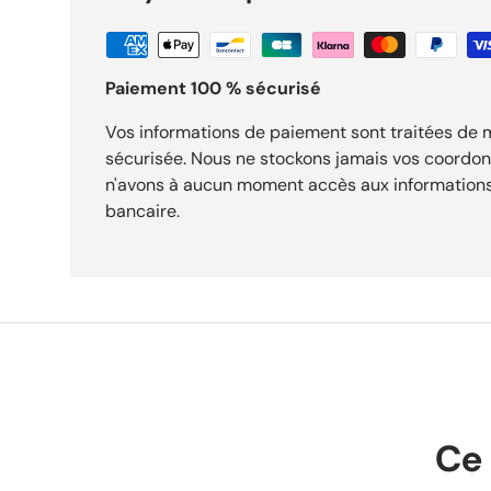
conseillé 149,90 € Points forts Modèle : Scott Kinabalu 3 en pointure EUR 38 — UK 4.5 — US
7 — JPN 24. Coloris : Pale Orange / Terra Red pour un style identifiable dès le premier regard.
Usage : Chaussure trail running femme pour un port cohérent avec son profil. É
boîte d'origine. Expédition sous 24h. Livraison gratuite dès 29,90 €. Retours acceptés sous
Paiement 100 % sécurisé
30 jours.
Vos informations de paiement sont traitées de
sécurisée. Nous ne stockons jamais vos coordo
n'avons à aucun moment accès aux informations
bancaire.
Ce 