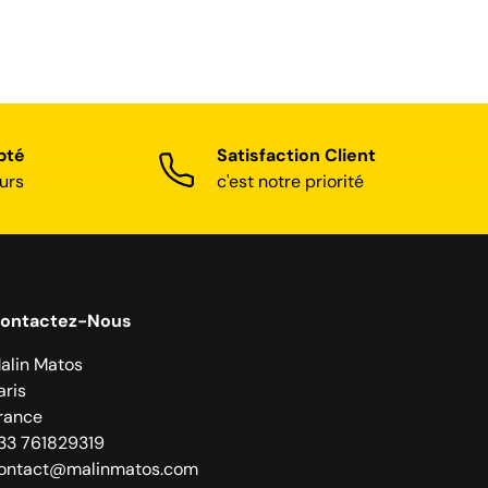
pté
Satisfaction Client
urs
c'est notre priorité
ontactez-Nous
alin Matos
aris
rance
33 761829319
ontact@malinmatos.com