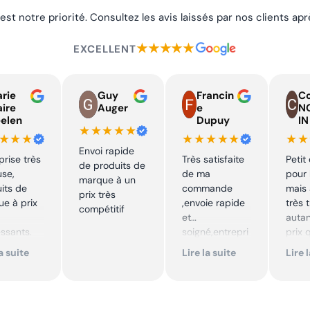
 est notre priorité. Consultez les avis laissés par nos clients a
★★★★★
EXCELLENT
rie
Guy
Francin
Co
aire
Auger
e
N
elen
Dupuy
IN
★★★★★
★★★
★★★★★
★★
Envoi rapide
prise très
Très satisfaite
Petit
de produits de
use,
de ma
pour 
marque à un
its de
commande
mais 
prix très
e à prix
,envoie rapide
très 
compétitif
et
autan
essants.
soigné,entrepri
prix 
ent suivi !
se sérieuse
quali
la suite
Lire la suite
Lire 
,tarif bas et
produ
mmande !
avantageux .
je
Encore merci !!
reco