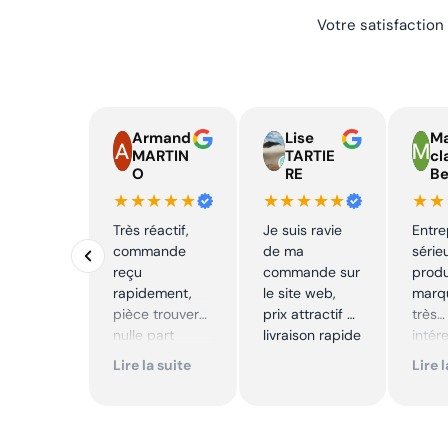
Votre satisfaction
Armand
Lise
Ma
MARTIN
TARTIE
cl
O
RE
Be
★★★★★
★★★★★
★★
Très réactif,
Je suis ravie
Entre
commande
de ma
série
reçu
commande sur
produ
rapidement,
le site web,
marqu
pièce trouver
prix attractif et
très
nulle part
livraison rapide
intér
ailleurs et
Excell
Lire la suite
Lire 
conforme. Je
Je
recommande
reco