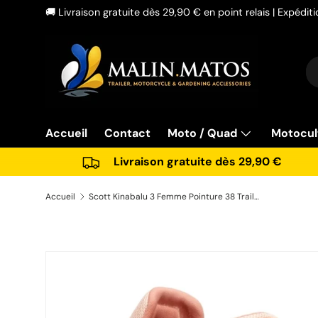
🚚 Livraison gratuite dès 29,90 € en point relais | Expédi
Aller au contenu
Re
Ty
Accueil
Contact
Moto / Quad
Motocul
Livraison gratuite dès 29,90 €
Accueil
Scott Kinabalu 3 Femme Pointure 38 Trail Running Orange Rouge
Passer aux informations produits