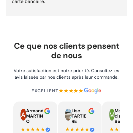
Expédition rapide Commande préparée et expédiée sous
carte bancaire.
24h. Suivi de livraison inclus dès la validation de votre
commande. Retours faciles Politique de retour simple et
sans prise de tête pendant 30 jours après réception de
votre commande. Service client Une question ? Notre équipe
est disponible par téléphone et email pour vous
accompagner à chaque étape. Expédition rapide sous 24h
Retours acceptés 30 jours Paiement sécurisé
Ce que nos clients pensent
de nous
Votre satisfaction est notre priorité. Consultez les
avis laissés par nos clients après leur commande.
★★★★★
EXCELLENT
Armand
Lise
Marie
MARTIN
TARTIE
claire
O
RE
Beelen
★★★★★
★★★★★
★★★★