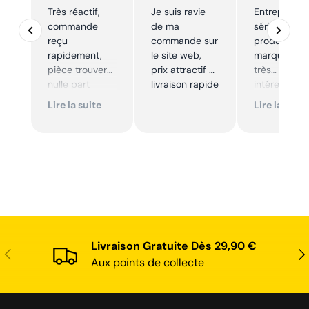
Très réactif,
Je suis ravie
Entreprise t
commande
de ma
sérieuse,
reçu
commande sur
produits de
rapidement,
le site web,
marque à pr
pièce trouver
prix attractif et
très
nulle part
livraison rapide
intéressants
ailleurs et
Excellent sui
Lire la suite
Lire la suite
conforme. Je
Je
recommande
recommande
Livraison Gratuite Dès 29,90 €
Précédent
Sui
Aux points de collecte