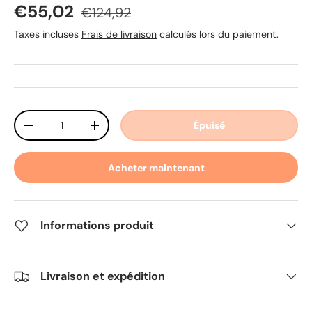
Prix soldé
Prix habituel
€55,02
€124,92
Taxes incluses
Frais de livraison
calculés lors du paiement.
Qté
Épuisé
Diminuer la quantité
Augmenter la quantité
Acheter maintenant
Informations produit
Livraison et expédition