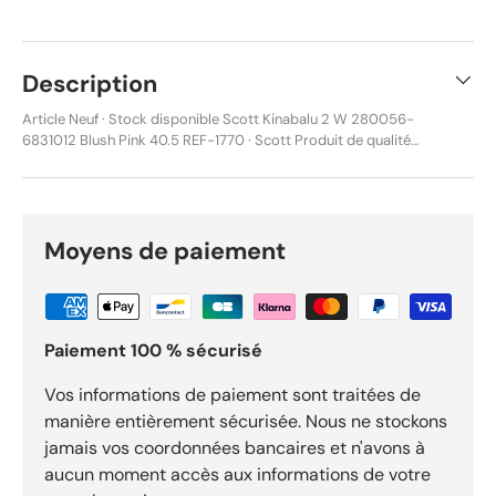
Description
Article Neuf · Stock disponible Scott Kinabalu 2 W 280056-
6831012 Blush Pink 40.5 REF-1770 · Scott Produit de qualité
sélectionné par MalinMatos. Disponible en stock, expédié
sous 24h. Description Chaussures Scott Kinabalu 2 version
femme, conçues pour le trail et le running tout-terrain.
Référence produit : 280056-6831012. Coloris Blush Pink /
Dark Purple, modèle polyvalent offrant accroche, stabilité et
Moyens de paiement
confort sur sentiers techniques comme sur terrains mixtes.
Idéal pour les sorties trail dynamiques. Caractéristiques
Marque : Scott Modèle : Kinabalu 2 W Référence : 280056-
6831012 Coloris : Blush Pink / Dark Purple Taille : EUR 40.5
Paiement 100 % sécurisé
Équivalence : US 9 / UK 6.5 / JP 26 Catégorie : Trail /
Running Version : Femme Chaussures vendues dans leur
boîte d’origine. État : Neuf Produit d'origine (Scott) Ref
Vos informations de paiement sont traitées de
vendeur M Caractéristiques Marque Scott Référence REF-
manière entièrement sécurisée. Nous ne stockons
1770 État Neuf Pourquoi choisir ce produit Qualité garantie
jamais vos coordonnées bancaires et n'avons à
Produit soigneusement sélectionné et contrôlé avant
aucun moment accès aux informations de votre
expédition. Vendu neuf dans son emballage d'origine.