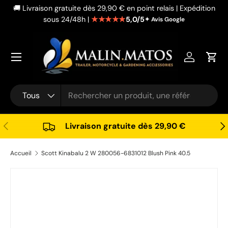
🚚 Livraison gratuite dès 29,90 € en point relais | Expédition
Aller au contenu
★★★★★
5,0/5
sous 24/48h |
✦ Avis Google
Se connec
Pani
Recherche
Type de produit
Tous
Précédent
Sui
Livraison gratuite dès 29,90 €
Accueil
Scott Kinabalu 2 W 280056-6831012 Blush Pink 40.5
Passer aux informations produits