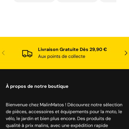
recommande
recommande
Livraison Gratuite Dès 29,90 €
Précédent
Sui
Aux points de collecte
À propos de notre boutique
Bienvenue chez MalinMatos ! Découvrez notre sélection
de pièces, accessoires et équipements pour la moto, le
vélo, le jardin et bien plus encore. Des produits de
qualité à prix malins, avec une expédition rapide