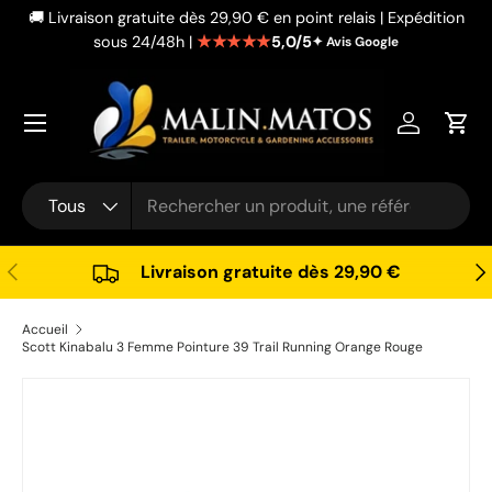
🚚 Livraison gratuite dès 29,90 € en point relais | Expédition
Aller au contenu
★★★★★
5,0/5
sous 24/48h |
✦ Avis Google
Se connec
Pani
Recherche
Type de produit
Tous
Précédent
Sui
Livraison gratuite dès 29,90 €
Accueil
Scott Kinabalu 3 Femme Pointure 39 Trail Running Orange Rouge
Passer aux informations produits