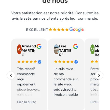
de nous
Votre satisfaction est notre priorité. Consultez les
avis laissés par nos clients après leur commande.
★★★★★
EXCELLENT
Armand
Lise
Marie
MARTIN
TARTIE
claire
O
RE
Beelen
★★★★★
★★★★★
★★★★
Très réactif,
Je suis ravie
Entreprise t
commande
de ma
sérieuse,
reçu
commande sur
produits de
rapidement,
le site web,
marque à pr
pièce trouver
prix attractif et
très
nulle part
livraison rapide
intéressants
ailleurs et
Excellent sui
Lire la suite
Lire la suite
conforme. Je
Je