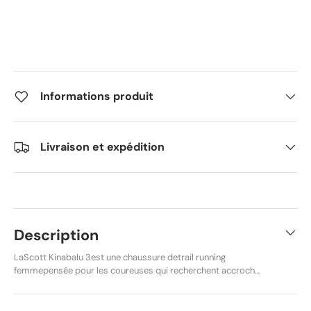
Informations produit
Livraison et expédition
Description
LaScott Kinabalu 3est une chaussure detrail running
femmepensée pour les coureuses qui recherchent accroche,
légèreté et confort sur sentiers. Avec son design dynamique
et son colorisPale Orange/Terra Redénergisant, elle allie
performance et style pour les sorties trail comme les