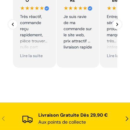
O
RE
Beelen
★★★★★
★★★★★
★★★★
Très réactif,
Je suis ravie
Entreprise t
commande
de ma
sérieuse,
reçu
commande sur
produits de
rapidement,
le site web,
marque à pr
pièce trouver
prix attractif et
très
nulle part
livraison rapide
intéressants
ailleurs et
Excellent sui
Lire la suite
Lire la suite
conforme. Je
Je
recommande
recommande
Livraison Gratuite Dès 29,90 €
Précédent
Sui
Aux points de collecte