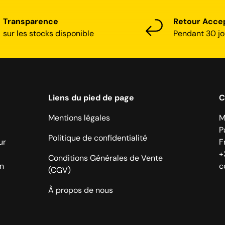
Transparence
Retour Acce
sur les stocks disponible
Pendant 30 jo
Liens du pied de page
C
Mentions légales
M
P
Politique de confidentialité
ur
F
+
Conditions Générales de Vente
on
c
(CGV)
À propos de nous