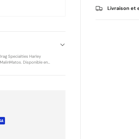
Livraison et 
rag Specialties Harley
pade (cosse plate)
u la pédale de frein, le
ité et sécurité. Il se
le et rapide d’un
ctra Glide, Tri Glide, V-Rod