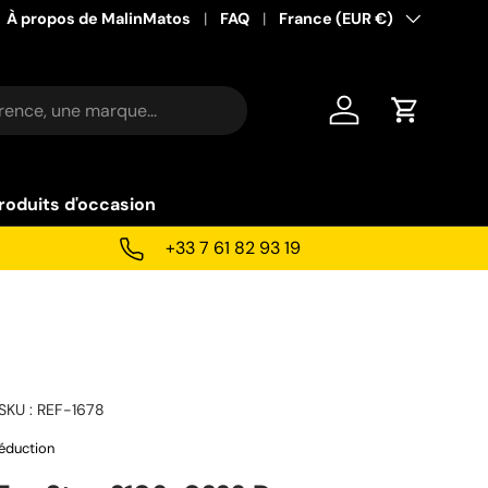
À propos de MalinMatos
FAQ
Pays
France (EUR €)
Se connecter
Panier
roduits d'occasion
+33 7 61 82 93 19
SKU :
REF-1678
éduction