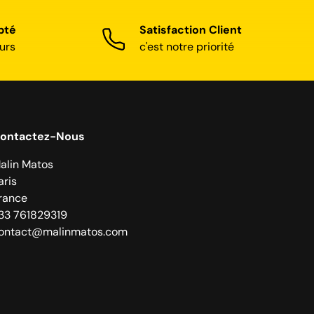
pté
Satisfaction Client
urs
c'est notre priorité
ontactez-Nous
alin Matos
aris
rance
33 761829319
ontact@malinmatos.com