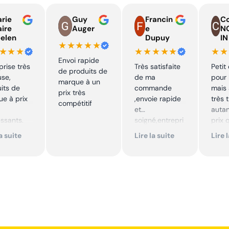
rie
Guy
Francin
Co
aire
Auger
e
N
elen
Dupuy
IN
★★★★★
★★★
★★★★★
★★
Envoi rapide
prise très
Très satisfaite
Petit
de produits de
use,
de ma
pour 
marque à un
its de
commande
mais 
prix très
e à prix
,envoie rapide
très 
compétitif
et
autan
essants.
soigné,entrepri
prix 
ent suivi !
se sérieuse
quali
la suite
Lire la suite
Lire 
,tarif bas et
produ
mmande !
avantageux .
je
Encore merci !!
reco