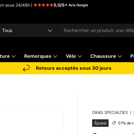
★★★★★
5,0/5
tion sous 24/48h |
✦ Avis Google
cherche
pe de produit
Tous
ture
Remorques
Vélo
Chaussure
P
Retours acceptés sous 30 jours
DRAG SPECIALTIES
|
Épuisé
57% de r