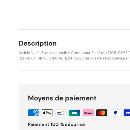
Description
Article Neuf · Stock disponible Contacteur Feu Stop 2106-0226 D
REF-1678 · DRAG SPECIALTIES Produit de qualité sélectionné par MalinMatos. Disponible en
stock, expédié sous 24h. Description Contacteur hydraulique de feu stop Drag Specialties
2106-0226 pour Harley-Davidson. Marque : Drag Specialties Référence fabricant : 2106-
0226 Part #: 217266 Type : Switch – Brake Light Connectique : S
Conditionnement : À l’unité Contacteur hydraulique conçu pour activer le feu stop via la
pression du circuit de freinage. Lorsque vous actionnez le l evier o
contacteur déclenche immédiatement l’éclairage stop, assurant visibil
Moyens de paiement
visse directement sur la ligne de frein pour un remplacement simp
interrupteur usé ou défectueux. Caractéristiques techniques : Activation hydraulique
(pression de fluide) Type spade / cosse plate Isolateurs en bakélite Cosses en laiton haute
conductivité Contacts renforcés heavy-duty Conception résistante aux fuites et à la
corrosion Format compact et intégration propre Remplace les références OEM : 72023-51D
Paiement 100 % sécurisé
72023-51E Compatibilité : Compatible avec de nombreux modèles Harley-Davidson Dyna,
Touring, Softail, Sportster, Road Glide, Street Glide, Road King, Ele