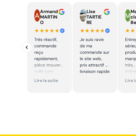
Armand
Lise
Ma
MARTIN
TARTIE
cl
O
RE
Be
★★★★★
★★★★★
★★
Très réactif,
Je suis ravie
Entre
commande
de ma
série
reçu
commande sur
produ
rapidement,
le site web,
marqu
pièce trouver
prix attractif et
très
nulle part
livraison rapide
intér
ailleurs et
Excell
Lire la suite
Lire 
conforme. Je
Je
recommande
reco