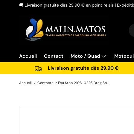
🚚 Livraison gratuite dès 29,90 € en point relais | Expédi
Aller au contenu
Re
Ty
Accueil
Contact
Moto / Quad
Motocul
Livraison gratuite dès 29,90 €
Accueil
Contacteur Feu Stop 2106-0226 Drag Specialties Harley
Passer aux informations produits