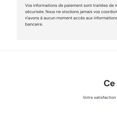
et autres modèles listés de 2000 à 2026 selon versions. Convient notamment à : Dyna
Vos informations de paiement sont traitées de
2001-2007 Touring FLH / FLT 2003-2016 et modèles récents spécifiques Softail 2004-
sécurisée. Nous ne stockons jamais vos coordo
2026 selon modèles Sportster 2004-2022 Road King, Street Glide, Road Glide, Electra
n'avons à aucun moment accès aux informations
Glide Tri Glide Ultra Classic 2009-2025 Vérifier la compatibilité exacte selon modèle et
bancaire.
année avant installation. État : Neuf Produit d’origine (Drag Specialties) Ref vendeur M
Caractéristiques Marque DRAG SPECIALTIES Référence REF-1678 État Neuf Pourquoi choisir
ce produit Qualité garantie Produit soigneusement sélectionné et contrôlé avant expédition.
Vendu neuf dans son emballage d'origine. Expédition rapide Commande préparée et
expédiée sous 24h. Suivi de livraison inclus dès la validation de votr
faciles Politique de retour simple et sans prise de tête pendant 
votre commande. Service client Une question ? Notre équipe est disponible par téléphone et
email pour vous accompagner à chaque étape. Expédition rapide sous 24h Retours
acceptés 30 jours Paiement sécurisé
Ce 
Votre satisfaction