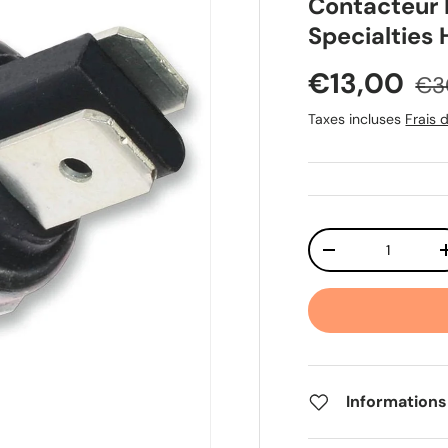
Contacteur 
Specialties 
Prix soldé
Pri
€13,00
€3
Taxes incluses
Frais d
Qté
Diminuer la quant
Informations