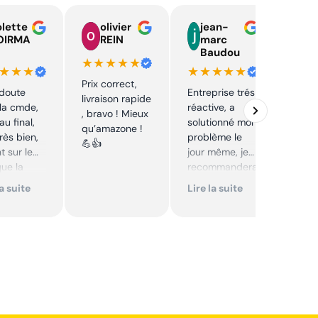
lette
olivier
jean-
n
OIRMA
REIN
marc
l
Baudou
d
★★★★★
★★★
★★★★★
★★
Prix correct,
 doute
Entreprise trés
Acha
livraison rapide
la cmde,
réactive, a
chaî
, bravo ! Mieux
au final,
solutionné mon
Stihl
qu’amazone !
très bien,
problème le
rapid
💪👍
t sur le
jour même, je
parfa
que la
recommandera
s de 
té sur le
i. Articles bien
prix 
la suite
Lire la suite
Lire 
it. Cool,
emballés et
corre
délais
reco
mmande.
respectés.